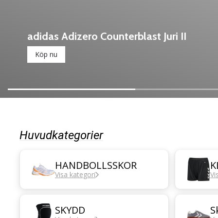
adidas Adizero Counterblast Juri II
Köp nu
Huvudkategorier
HANDBOLLSSKOR
K
Visa kategori
Vi
SKYDD
S