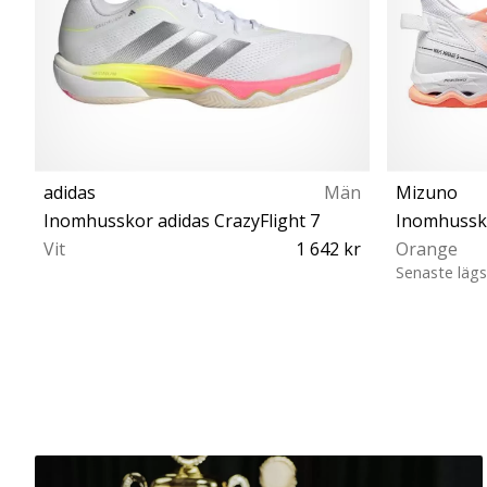
adidas
Män
Mizuno
Inomhusskor adidas CrazyFlight 7
Inomhussk
Vit
1 642 kr
Orange
Senaste lägs
43⅓ 44 44⅔ 45⅓ 46 46⅔ 47⅓ 48
40 40½ 4
48⅔ 50⅔