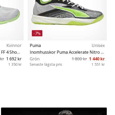
-7%
Kvinnor
Puma
Unisex
Inomhusskor Asics Sky Elite FF 4 Shoe Women
Inomhusskor Puma Accelerate Nitro SQD 5 Launch Edition
B
 kr
1 692 kr
Grön
1 800 kr
1 440 kr
V
1 350 kr
Senaste lägsta pris
1 551 kr
S
½ 41½ 42
41 42 42½ 43 44 44½ 45 46 47
48 46½