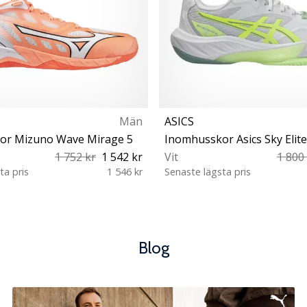
Män
ASICS
or Mizuno Wave Mirage 5
1 752 kr
1 542 kr
Vit
1 800
ta pris
1 546 kr
Senaste lägsta pris
2 42½ 43 44 44½ 45 46
37½ 38 39 39½ 40 40
46½ 48½
42½ 43½
Blog