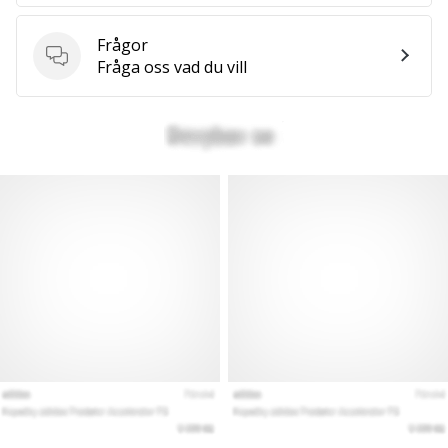
we
are?
Frågor
Join
Frågor
Fråga oss vad du vill
us
as
a
Brand
Ambassador.
Visa
alla
artiklar