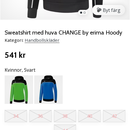
Lär
Byt färg
känna
de
nya
PUMA
Sweatshirt med huva CHANGE by erima Hoody
Accelerate
Kategori:
Handbollskläder
NITRO
SQD
541 kr
5
handbollsskorna!
Upptäck
Kvinnor,
Svart
de
tekniska
uppdateringarna
och
ta
reda
på
34
36
38
40
42
om
det…