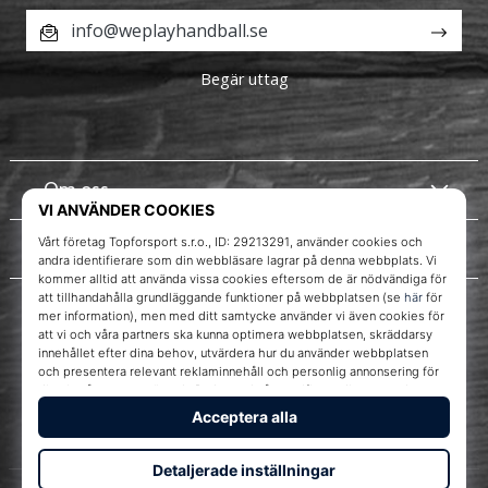
info@weplayhandball.se
Begär uttag
Om oss
Kundtjänst
Instagram
WePlayHandball.se