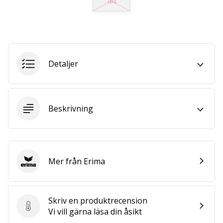
44
25. 11. 2024
•
1 min. läsning
Detaljer
Become
a
Brand
Ambassador
Beskrivning
of
our
handball
brand
Mer från Erima
Are
Erima
you
a
handball
Skriv en produktrecension
freak
Skriv en produktrecension
Vi vill gärna läsa din åsikt
like