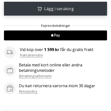
Lägg i varukorg
25. 11. 2024
•
1 min. läsning
Become
a
Brand
Vid köp över
1 599 kr
får du gratis frakt
Ambassador
fraktalternativ
of
our
Betala med kort online eller andra
handball
betalningsmetoder
brand
Betalningsalternativ
Are
Du kan returnera varorna inom 30 dagar
you
Returpolicy
a
handball
freak
like