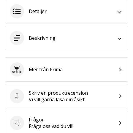
we
are?
Detaljer
Join
us
as
a
Beskrivning
Brand
Ambassador.
Mer från Erima
Erima
Visa
alla
artiklar
Skriv en produktrecension
Skriv en produktrecension
Vi vill gärna läsa din åsikt
Frågor
Frågor
Fråga oss vad du vill