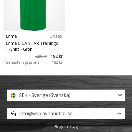
Erima
Unisex
Erima LIGA STAR Trainings
T-Shirt
- Grön
280 kr
182 kr
Senaste lägsta pris
182 kr
SEK - Sverige (Svenska)
info@weplayhandball.se
Begär uttag