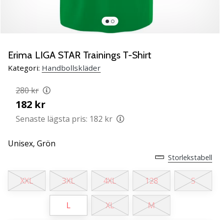
Lär
känna
de
nya
PUMA
Erima LIGA STAR Trainings T-Shirt
Accelerate
Kategori:
Handbollskläder
NITRO
SQD
280 kr
5
182 kr
handbollsskorna!
Upptäck
Senaste lägsta pris:
182 kr
de
tekniska
Unisex,
Grön
uppdateringarna
Storlekstabell
och
ta
XXL
3XL
4XL
128
S
reda
på
om
L
XL
M
det…