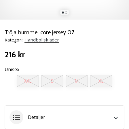
Lär
känna
de
nya
PUMA
Tröja hummel core jersey 07
Accelerate
Kategori:
Handbollskläder
NITRO
SQD
216 kr
5
handbollsskorna!
Upptäck
Unisex
de
XXL
S
M
XL
tekniska
uppdateringarna
och
ta
reda
på
Detaljer
om
det…