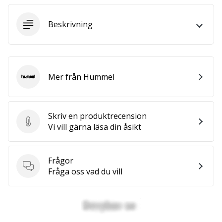
Beskrivning
25. 11. 2024
•
1 min. läsning
Become
a
Mer från Hummel
Hummel
Brand
Ambassador
of
Skriv en produktrecension
our
Skriv en produktrecension
Vi vill gärna läsa din åsikt
handball
brand
Frågor
Are
Frågor
Fråga oss vad du vill
you
a
handball
freak
like