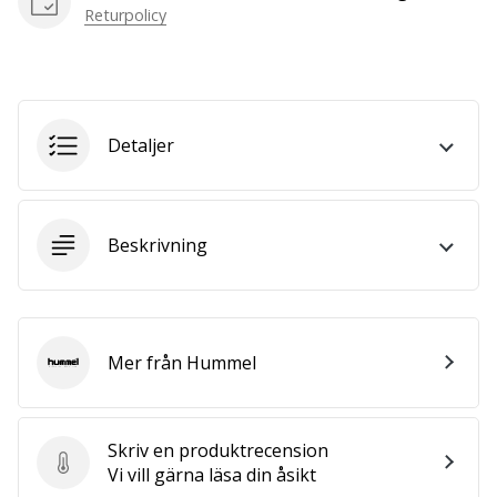
we
Returpolicy
are?
Join
us
as
a
Detaljer
Brand
Ambassador.
Beskrivning
Visa
alla
artiklar
Mer från Hummel
Hummel
Skriv en produktrecension
Skriv en produktrecension
Vi vill gärna läsa din åsikt