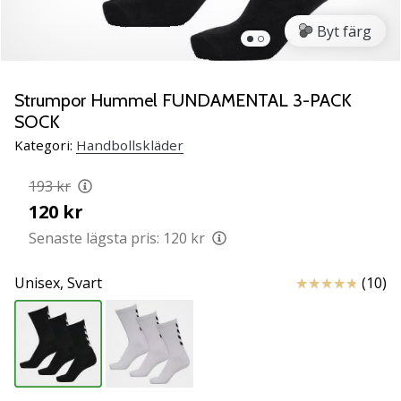
Lär
Byt färg
känna
de
nya
PUMA
Strumpor Hummel FUNDAMENTAL 3-PACK
Accelerate
SOCK
NITRO
Kategori:
Handbollskläder
SQD
5
193 kr
handbollsskorna!
120 kr
Upptäck
de
Senaste lägsta pris:
120 kr
tekniska
uppdateringarna
Recensioner
Unisex,
Svart
(10)
och
ta
reda
på
om
det…