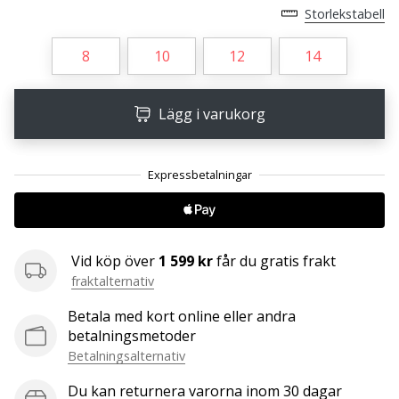
Storlekstabell
25. 11. 2024
8
10
12
14
•
1 min. läsning
Lägg i varukorg
Become
a
Brand
Ambassador
of
our
handball
Vid köp över
1 599 kr
får du gratis frakt
brand
fraktalternativ
Are
you
Betala med kort online eller andra
a
betalningsmetoder
handball
Betalningsalternativ
freak
Du kan returnera varorna inom 30 dagar
like