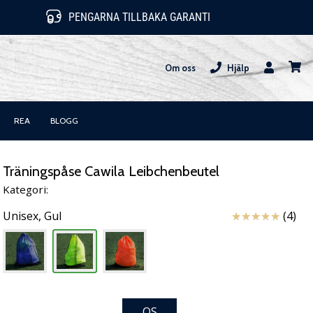
PENGARNA TILLBAKA GARANTI
Om oss
Hjälp
varuk
REA
BLOGG
Träningspåse Cawila Leibchenbeutel
Kategori:
Recensioner
Unisex,
Gul
(4)
OS