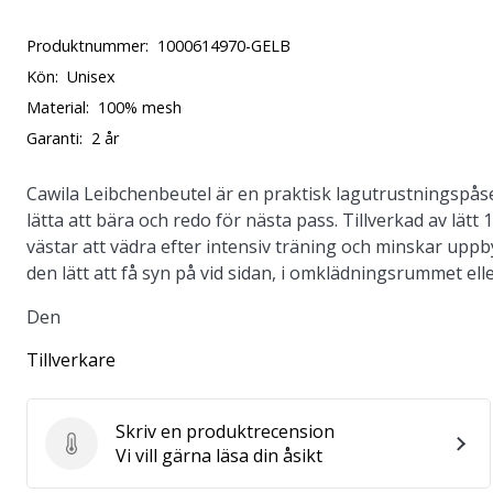
Produktnummer:
1000614970-GELB
Kön:
Unisex
Material:
100% mesh
Garanti:
2 år
Cawila Leibchenbeutel är en praktisk lagutrustningspåse
lätta att bära och redo för nästa pass. Tillverkad av lät
västar att vädra efter intensiv träning och minskar uppb
den lätt att få syn på vid sidan, i omklädningsrummet ell
Den
Tillverkare
Skriv en produktrecension
Skriv en produktrecension
Vi vill gärna läsa din åsikt