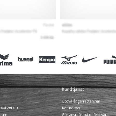
Kundtjänst
Utöva ångerrätten här
rsprogram
Returorder
ogram
Gör anspråk på defekt vara