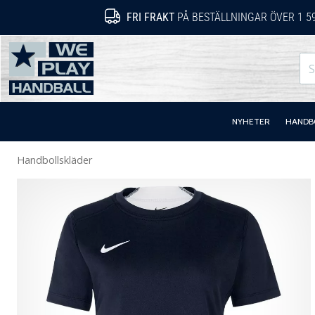
FRI FRAKT
PÅ BESTÄLLNINGAR ÖVER 1 5
WePlayHandball.se
NYHETER
HANDB
Handbollskläder