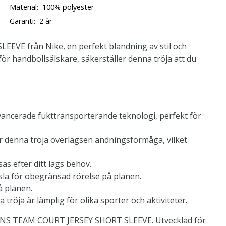
Material:
100% polyester
Garanti:
2 år
SLEEVE
från Nike, en perfekt blandning av stil och
 för handbollsälskare, säkerställer denna tröja att du
vancerade fukttransporterande teknologi, perfekt för
der denna tröja överlägsen andningsförmåga, vilket
sas efter ditt lags behov.
sla för obegränsad rörelse på planen.
å planen.
 tröja är lämplig för olika sporter och aktiviteter.
OMENS TEAM COURT JERSEY SHORT SLEEVE. Utvecklad för