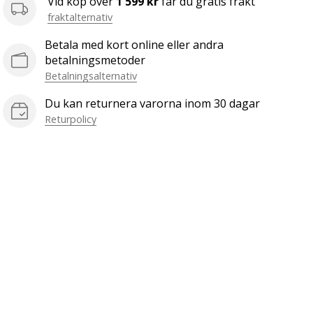
Vid köp över
1 599 kr
får du gratis frakt
fraktalternativ
Betala med kort online eller andra
betalningsmetoder
Betalningsalternativ
Du kan returnera varorna inom 30 dagar
Returpolicy