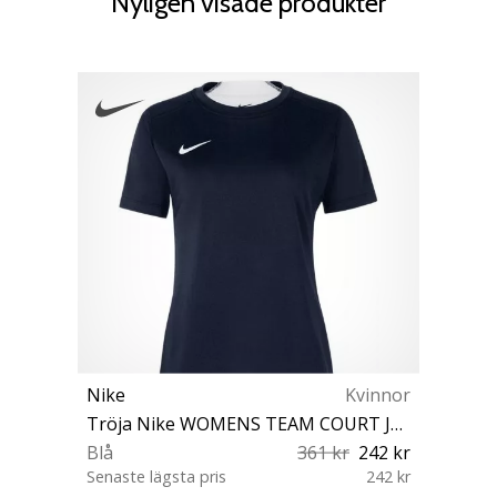
Nyligen visade produkter
Nike
Kvinnor
Tröja Nike WOMENS TEAM COURT JERSEY SHORT SLEEVE
Blå
361 kr
242 kr
Senaste lägsta pris
242 kr