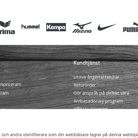
M L XL
Kundtjänst
Utöva ångerrätten här
rsprogram
Returorder
ogram
Gör anspråk på defekt vara
Ambasadorský program
Affiliate program
ällningar
Frakt och betalning
llkor
Hitta rätt storlek
Kontakt