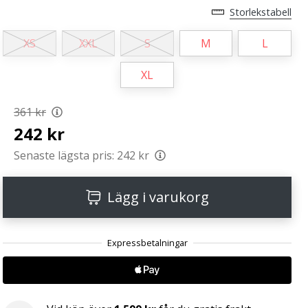
Storlekstabell
XS
XXL
S
M
L
XL
361 kr
242 kr
Senaste lägsta pris:
242 kr
Lägg i varukorg