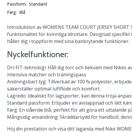
Passform:
Standard
Färg:
Blå
Introduktion av
WOMENS TEAM COURT JERSEY SHORT 
funktionalitet för kvinnliga idrottare. Designad specifikt
håller dig i toppform med sina banbrytande funktioner.
Nyckelfunktioner:
Dri-FIT-teknologi
: Håll dig torr och bekväm med Nikes a
intensiva matcher och träningspass.
Andningsbart tyg
: Tillverkad av 100 % polyester, erbju
säkerställer optimal luftflöde och komfort.
Lagredo
: Idealiskt för lagsporter, kan denna tröja anpas
Standard passform
: Erbjuder en avslappnad och lätt kän
Färg
: En slående blå, perfekt för att göra ett uttalande p
Mångsidig användning
: Skräddarsydd för handboll, denna
Höj din prestation och visa ditt laganda med Nike W