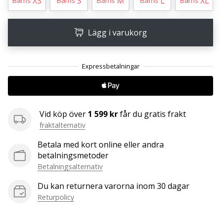
XS
S
M
L
XL
Barns
Barns
Barns
Barns
Barns
25. 11. 2024
Lägg i varukorg
•
1 min. läsning
Become
a
Brand
Ambassador
of
Vid köp över
1 599 kr
får du gratis frakt
our
fraktalternativ
handball
Betala med kort online eller andra
brand
betalningsmetoder
Are
Betalningsalternativ
you
a
Du kan returnera varorna inom 30 dagar
handball
Returpolicy
freak
like