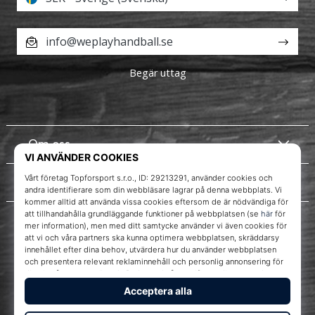
info@weplayhandball.se
Begär uttag
Om oss
Kundtjänst
Instagram
WePlayHandball.se