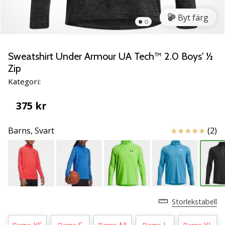
Lär
Byt färg
känna
de
nya
PUMA
Sweatshirt Under Armour UA Tech™ 2.0 Boys' ½
Accelerate
Zip
NITRO
Kategori:
SQD
5
375 kr
handbollsskorna!
Upptäck
Recensioner
Barns,
Svart
(2)
de
tekniska
uppdateringarna
och
ta
reda
på
Storlekstabell
om
det…