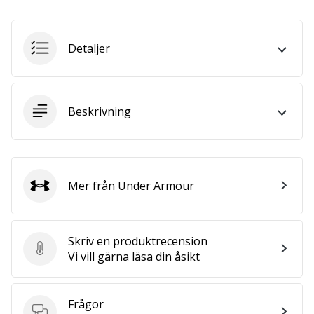
we
are?
Join
Detaljer
us
as
a
Brand
Beskrivning
Ambassador.
Visa
Mer från Under Armour
Under Armour
alla
artiklar
Skriv en produktrecension
Skriv en produktrecension
Vi vill gärna läsa din åsikt
Frågor