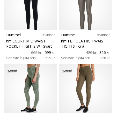
Hummel
Kvinnor
Hummel
Kvinnor
hmlCOURT MID WAIST
hmlTE TOLA HIGH WAIST
POCKET TIGHTS W
- Svart
TIGHTS
- Grå
665 kr
599 kr
420 kr
326 kr
Senaste lägsta pris
599 kr
Senaste lägsta pris
326 kr