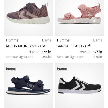
we
are?
Hållbarhet
Join
us
Teknologi
as
a
Brand
Typ av sko
Ambassador.
Hummel
Barns
Hummel
Barns
ACTUS ML INFANT
- Lila
SANDAL FLASH
- Grå
437 kr
356 kr
552 kr
376 kr
Senaste lägsta pris
356 kr
Senaste lägsta pris
376 kr
Visa
alla
artiklar