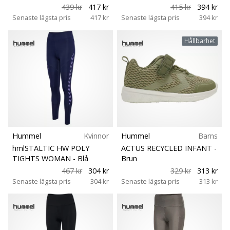
439 kr
417 kr
415 kr
394 kr
Senaste lägsta pris
417 kr
Senaste lägsta pris
394 kr
Hållbarhet
Hummel
Kvinnor
Hummel
Barns
hmlSTALTIC HW POLY
ACTUS RECYCLED INFANT
-
TIGHTS WOMAN
- Blå
Brun
467 kr
304 kr
329 kr
313 kr
Senaste lägsta pris
304 kr
Senaste lägsta pris
313 kr