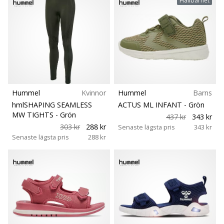
Hållbarhet
Hummel
Kvinnor
Hummel
Barns
hmlSHAPING SEAMLESS
ACTUS ML INFANT
- Grön
MW TIGHTS
- Grön
437 kr
343 kr
303 kr
288 kr
Senaste lägsta pris
343 kr
Senaste lägsta pris
288 kr