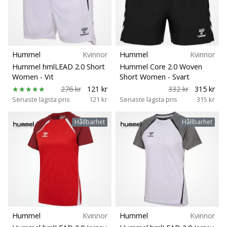
Storlek
Lär
känna
Teamsales
de
nya
PUMA
Hummel
Kvinnor
Hummel
Kvinnor
Typ av boll
Accelerate
Hummel hmlLEAD 2.0 Short
Hummel Core 2.0 Woven
NITRO
Women
- Vit
Short Women
- Svart
SQD
276 kr
121 kr
332 kr
315 kr
BH stöd
5
Senaste lägsta pris
121 kr
Senaste lägsta pris
315 kr
handbollsskorna!
Klubbar
Upptäck
Hållbarhet
Hållbarhet
de
tekniska
Kollektion
uppdateringarna
och
ta
Komfort och dämpning
reda
på
Idrottsgren
om
Hummel
Kvinnor
Hummel
Kvinnor
det…