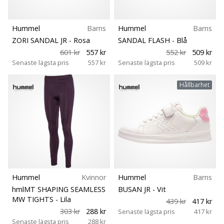
Hummel
Barns
Hummel
Barns
ZORI SANDAL JR
- Rosa
SANDAL FLASH
- Blå
601 kr
557 kr
552 kr
509 kr
Senaste lägsta pris
557 kr
Senaste lägsta pris
509 kr
Hållbarhet
Hummel
Kvinnor
Hummel
Barns
hmlMT SHAPING SEAMLESS
BUSAN JR
- Vit
MW TIGHTS
- Lila
439 kr
417 kr
303 kr
288 kr
Senaste lägsta pris
417 kr
Senaste lägsta pris
288 kr