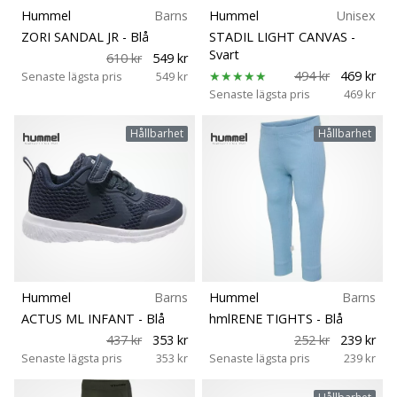
Hummel
Barns
Hummel
Unisex
ZORI SANDAL JR
- Blå
STADIL LIGHT CANVAS
-
Svart
610 kr
549 kr
494 kr
469 kr
Senaste lägsta pris
549 kr
Senaste lägsta pris
469 kr
Hållbarhet
Hållbarhet
Hummel
Barns
Hummel
Barns
ACTUS ML INFANT
- Blå
hmlRENE TIGHTS
- Blå
437 kr
353 kr
252 kr
239 kr
Senaste lägsta pris
353 kr
Senaste lägsta pris
239 kr