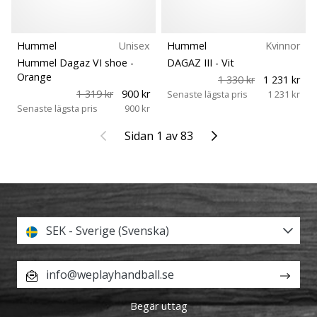
Hummel
Unisex
Hummel
Kvinnor
Hummel Dagaz VI shoe
-
DAGAZ III
- Vit
Orange
1 330 kr
1 231 kr
1 319 kr
900 kr
Senaste lägsta pris
1 231 kr
Senaste lägsta pris
900 kr
Föregående
Nästa
Sidan 1 av 83
SEK - Sverige (Svenska)
info@weplayhandball.se
Begär uttag