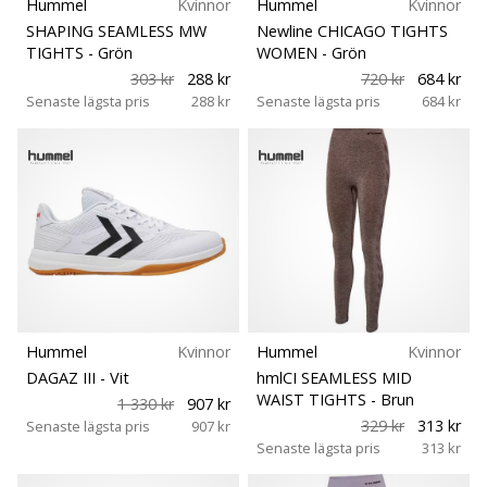
Hummel
Kvinnor
Hummel
Kvinnor
SHAPING SEAMLESS MW
Newline CHICAGO TIGHTS
TIGHTS
- Grön
WOMEN
- Grön
303 kr
288 kr
720 kr
684 kr
Senaste lägsta pris
288 kr
Senaste lägsta pris
684 kr
Hummel
Kvinnor
Hummel
Kvinnor
DAGAZ III
- Vit
hmlCI SEAMLESS MID
WAIST TIGHTS
- Brun
1 330 kr
907 kr
329 kr
313 kr
Senaste lägsta pris
907 kr
Senaste lägsta pris
313 kr