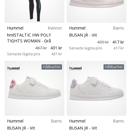
Hummel
Kvinnor
Hummel
Barns
hmlSTALTIC HW POLY
BUSAN JR
- Vit
TIGHTS WOMAN
- Grå
439 kr
417 kr
467 kr
431 kr
Senaste lägsta pris
417 kr
Senaste lägsta pris
431 kr
Hållbarhet
Hållbarhet
Hummel
Barns
Hummel
Barns
BUSAN JR
- Vit
BUSAN JR
- Vit