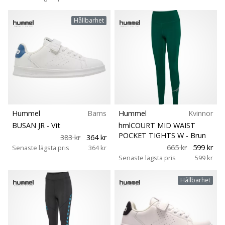
Hållbarhet
Hummel
Barns
Hummel
Kvinnor
BUSAN JR
- Vit
hmlCOURT MID WAIST
POCKET TIGHTS W
- Brun
383 kr
364 kr
665 kr
599 kr
Senaste lägsta pris
364 kr
Senaste lägsta pris
599 kr
Hållbarhet