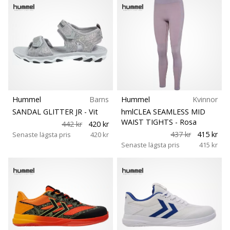
Hummel
Barns
Hummel
Kvinnor
SANDAL GLITTER JR
- Vit
hmlCLEA SEAMLESS MID
WAIST TIGHTS
- Rosa
442 kr
420 kr
437 kr
415 kr
Senaste lägsta pris
420 kr
Senaste lägsta pris
415 kr