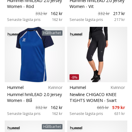
Hummel hmlLEAD 2.0 Jersey
Hummel hmlLEAD 2.0 Jersey
Passform
Women
- Röd
Women
- Vit
332 kr
162 kr
332 kr
217 kr
25. 11. 2024
Senaste lägsta pris
162 kr
Senaste lägsta pris
217 kr
•
Kategori
1 min. läsning
Hållbarhet
Become
Modell
a
Brand
Lekplats
Ambassador
of
our
Position
-8%
handball
brand
Hummel
Kvinnor
Hummel
Kvinnor
Säsong
Hummel hmlLEAD 2.0 Jersey
Newline CHIGACO KNEE
Are
Women
- Blå
TIGHTS WOMEN
- Svart
you
332 kr
162 kr
665 kr
579 kr
Skobredd
a
Senaste lägsta pris
162 kr
Senaste lägsta pris
631 kr
handball
freak
Sport
Hållbarhet
like