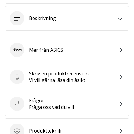
25. 11. 2024
Beskrivning
•
1 min. läsning
Become
a
Mer från ASICS
ASICS
Brand
Ambassador
of
Skriv en produktrecension
our
Skriv en produktrecension
Vi vill gärna läsa din åsikt
handball
brand
Are
Frågor
you
Frågor
Fråga oss vad du vill
a
handball
freak
Produktteknik
like
Produktteknik