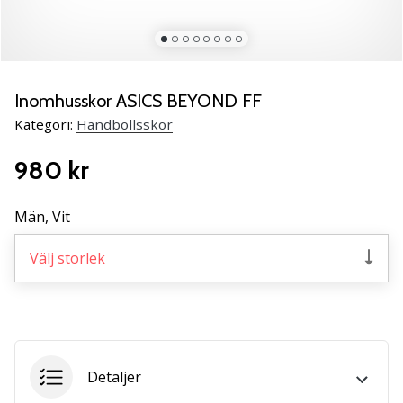
Lär
känna
de
nya
PUMA
Inomhusskor ASICS BEYOND FF
Accelerate
Kategori:
Handbollsskor
NITRO
SQD
980 kr
5
handbollsskorna!
Upptäck
Män,
Vit
de
tekniska
Välj storlek
uppdateringarna
och
ta
reda
på
om
Detaljer
det…