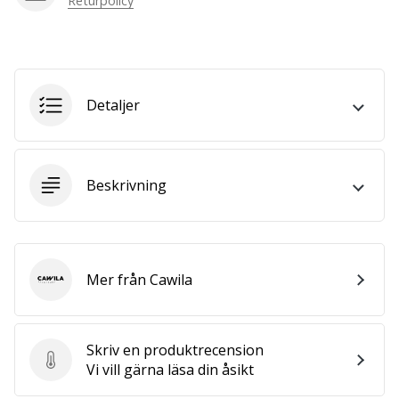
Returpolicy
we
are?
Join
us
as
Detaljer
a
Brand
Ambassador.
Beskrivning
Visa
alla
artiklar
Mer från Cawila
Cawila
Skriv en produktrecension
Skriv en produktrecension
Vi vill gärna läsa din åsikt