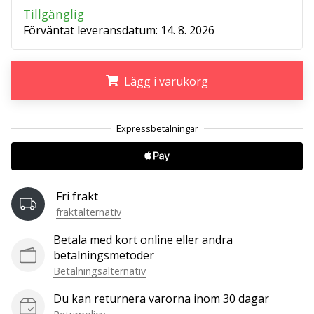
Tillgänglig
Förväntat leveransdatum:
14. 8. 2026
25. 11. 2024
•
1 min. läsning
Lägg i varukorg
Become
a
.
.
.
Brand
Ambassador
of
our
handball
Fri frakt
brand
fraktalternativ
Are
Betala med kort online eller andra
you
betalningsmetoder
a
Betalningsalternativ
handball
freak
Du kan returnera varorna inom 30 dagar
like