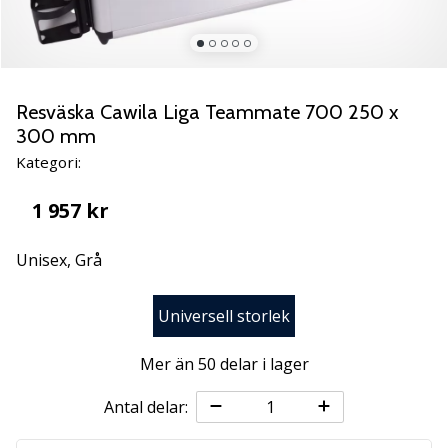
Lär
känna
de
nya
PUMA
Resväska Cawila Liga Teammate 700 250 x
Accelerate
300 mm
NITRO
Kategori:
SQD
5
1 957 kr
handbollsskorna!
Upptäck
Unisex,
Grå
de
tekniska
uppdateringarna
Universell storlek
och
ta
Mer än 50 delar i lager
reda
på
Antal delar:
om
det…