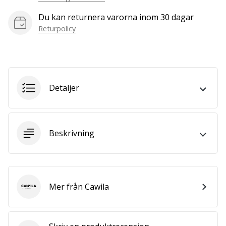
we
Du kan returnera varorna inom 30 dagar
are?
Join
Returpolicy
us
as
a
Brand
Ambassador.
Detaljer
Visa
Beskrivning
alla
artiklar
Mer från Cawila
Cawila