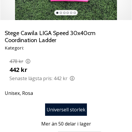
Lär
känna
de
nya
PUMA
Stege Cawila LIGA Speed 30x40cm
Accelerate
Coordination Ladder
NITRO
Kategori:
SQD
5
478 kr
handbollsskorna!
442 kr
Upptäck
de
Senaste lägsta pris:
442 kr
tekniska
uppdateringarna
Unisex,
Rosa
och
ta
reda
Universell storlek
på
om
Mer än 50 delar i lager
det…