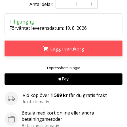
Antal delar:
25. 11. 2024
Tillgänglig
•
1 min. läsning
Förväntat leveransdatum:
19. 8. 2026
Become
a
Lägg i varukorg
Brand
Ambassador
of
.
.
.
our
handball
brand
Are
Vid köp över
1 599 kr
får du gratis frakt
you
fraktalternativ
a
handball
Betala med kort online eller andra
freak
betalningsmetoder
like
Betalningsalternativ