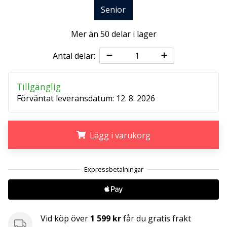
Senior
25. 11. 2024
Mer än 50 delar i lager
•
1 min. läsning
Antal delar:
Become
a
Tillgänglig
Brand
Förväntat leveransdatum:
12. 8. 2026
Ambassador
of
our
Lägg i varukorg
handball
brand
.
.
.
Are
you
a
handball
freak
Vid köp över
1 599 kr
får du gratis frakt
like