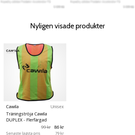
Nyligen visade produkter
Cawila
Unisex
Träningströja Cawila
DUPLEX
- Flerfärgad
99 kr
86 kr
Senaste lägsta pris
79 kr