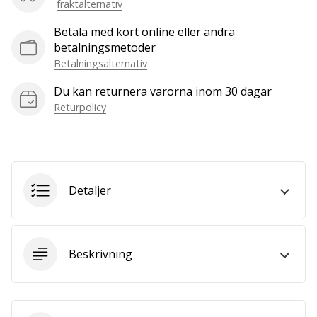
fraktalternativ
we
are?
Betala med kort online eller andra
Join
betalningsmetoder
us
Betalningsalternativ
as
a
Du kan returnera varorna inom 30 dagar
Brand
Returpolicy
Ambassador.
Visa
Detaljer
alla
artiklar
Beskrivning