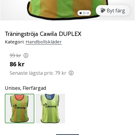
Lär
Byt färg
känna
de
nya
PUMA
Träningströja Cawila DUPLEX
Accelerate
Kategori:
Handbollskläder
NITRO
SQD
99 kr
5
86 kr
handbollsskorna!
Upptäck
Senaste lägsta pris:
79 kr
de
tekniska
Unisex,
Flerfärgad
uppdateringarna
och
ta
reda
på
om
det…