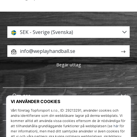
SEK - Sverige (Svenska)
info@weplayhandball.se
Begär uttag
Om oss
Kundtjänst