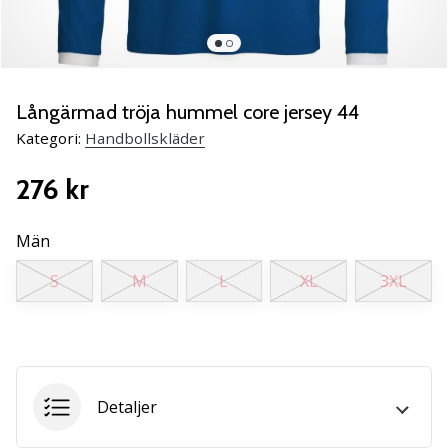
Lär
känna
de
nya
PUMA
Långärmad tröja hummel core jersey 44
Accelerate
Kategori:
Handbollskläder
NITRO
SQD
276 kr
5
handbollsskorna!
Upptäck
Män
de
S
M
L
XL
3XL
tekniska
uppdateringarna
och
ta
reda
på
Detaljer
om
det…