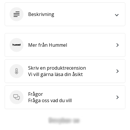
Beskrivning
25. 11. 2024
•
1 min. läsning
Become
a
Mer från Hummel
Hummel
Brand
Ambassador
of
Skriv en produktrecension
our
Skriv en produktrecension
Vi vill gärna läsa din åsikt
handball
brand
Frågor
Are
Frågor
Fråga oss vad du vill
you
a
handball
freak
like