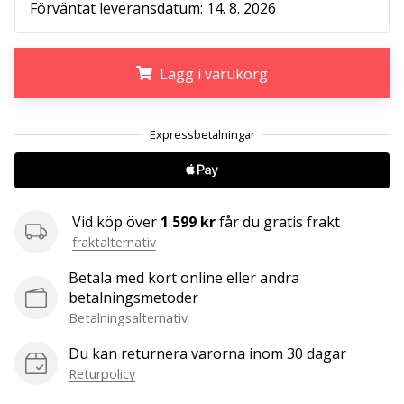
Förväntat leveransdatum:
14. 8. 2026
25. 11. 2024
•
Lägg i varukorg
1 min. läsning
Become
.
.
.
a
Brand
Ambassador
of
Vid köp över
1 599 kr
får du gratis frakt
our
fraktalternativ
handball
brand
Betala med kort online eller andra
Are
betalningsmetoder
you
Betalningsalternativ
a
Du kan returnera varorna inom 30 dagar
handball
Returpolicy
freak
like