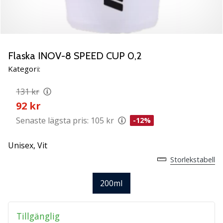
Lär
känna
de
nya
PUMA
Flaska INOV-8 SPEED CUP 0,2
Accelerate
Kategori:
NITRO
SQD
131 kr
5
92 kr
handbollsskorna!
Upptäck
Senaste lägsta pris:
105 kr
-12%
de
tekniska
Unisex,
Vit
uppdateringarna
Storlekstabell
och
ta
200ml
reda
på
om
Tillgänglig
det…