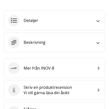
we
are?
Join
us
Detaljer
as
a
Brand
Ambassador.
Beskrivning
Visa
alla
Mer från INOV-8
INOV-8
artiklar
Skriv en produktrecension
Skriv en produktrecension
Vi vill gärna läsa din åsikt