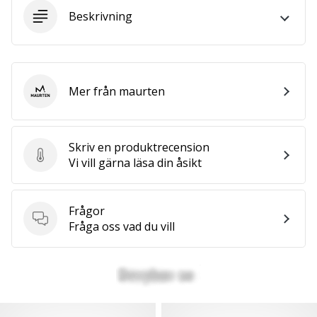
Beskrivning
25. 11. 2024
•
1 min. läsning
Become
Mer från maurten
maurten
a
Brand
Ambassador
Skriv en produktrecension
of
Skriv en produktrecension
Vi vill gärna läsa din åsikt
our
handball
brand
Frågor
Frågor
Fråga oss vad du vill
Are
you
a
handball
freak
like