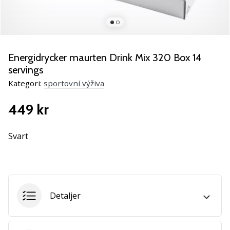
Lär
känna
de
nya
PUMA
Energidrycker maurten Drink Mix 320 Box 14
Accelerate
servings
NITRO
Kategori:
sportovní výživa
SQD
5
449 kr
handbollsskorna!
Upptäck
de
Svart
tekniska
uppdateringarna
och
ta
reda
Detaljer
på
om
det…