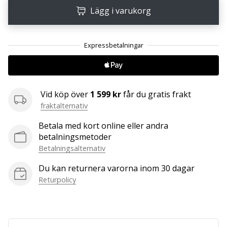
Lägg i varukorg
25. 11. 2024
•
1 min. läsning
Become
a
Brand
Vid köp över
1 599 kr
får du gratis frakt
Ambassador
fraktalternativ
of
Betala med kort online eller andra
our
betalningsmetoder
handball
Betalningsalternativ
brand
Are
Du kan returnera varorna inom 30 dagar
you
Returpolicy
a
handball
freak
like