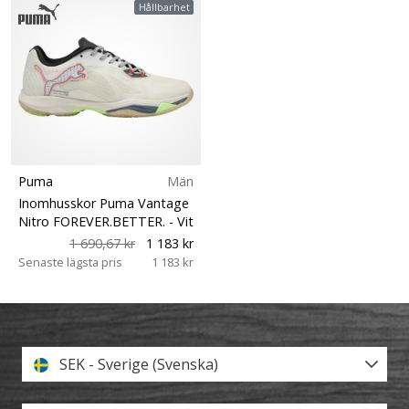
Hållbarhet
Puma
Män
Inomhusskor Puma Vantage
Nitro FOREVER.BETTER.
- Vit
1 690,67 kr
1 183 kr
Senaste lägsta pris
1 183 kr
SEK - Sverige (Svenska)