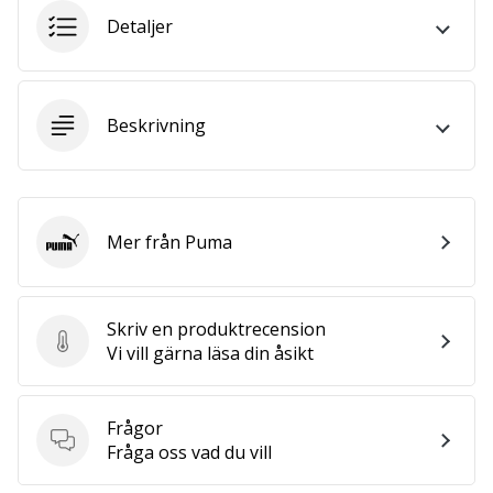
we
Detaljer
are?
Join
us
as
Beskrivning
a
Brand
Ambassador.
Mer från Puma
Puma
Visa
alla
Skriv en produktrecension
artiklar
Skriv en produktrecension
Vi vill gärna läsa din åsikt
Frågor
Frågor
Fråga oss vad du vill