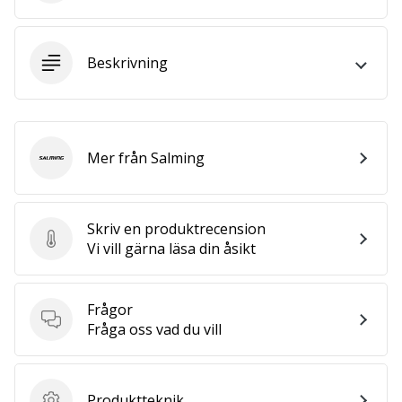
we
are?
Join
Beskrivning
us
as
a
Brand
Ambassador.
Mer från Salming
Salming
Visa
Skriv en produktrecension
alla
Skriv en produktrecension
Vi vill gärna läsa din åsikt
artiklar
Frågor
Frågor
Fråga oss vad du vill
Produktteknik