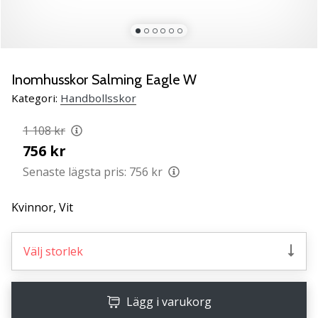
Lär
känna
de
nya
PUMA
Inomhusskor Salming Eagle W
Accelerate
Kategori:
Handbollsskor
NITRO
SQD
1 108 kr
5
756 kr
handbollsskorna!
Upptäck
Senaste lägsta pris:
756 kr
de
tekniska
Kvinnor,
Vit
uppdateringarna
och
ta
Välj storlek
reda
på
om
Lägg i varukorg
det…