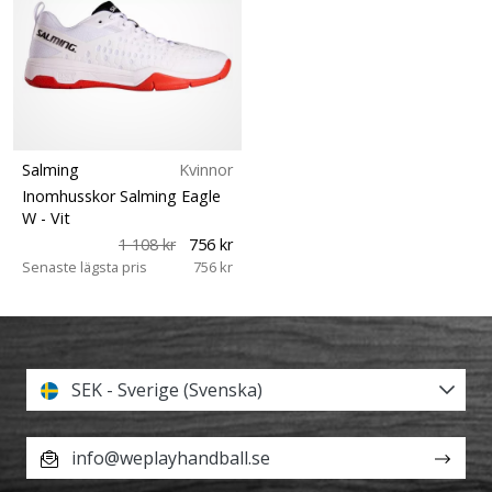
Salming
Kvinnor
Inomhusskor Salming Eagle
W
- Vit
1 108 kr
756 kr
Senaste lägsta pris
756 kr
SEK - Sverige (Svenska)
info@weplayhandball.se