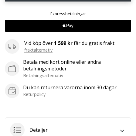
25. 11. 2024
•
1 min. läsning
Become
Vid köp över
1 599 kr
får du gratis frakt
a
fraktalternativ
Brand
Ambassador
Betala med kort online eller andra
of
betalningsmetoder
our
Betalningsalternativ
handball
Du kan returnera varorna inom 30 dagar
brand
Returpolicy
Are
you
a
handball
freak
Detaljer
like