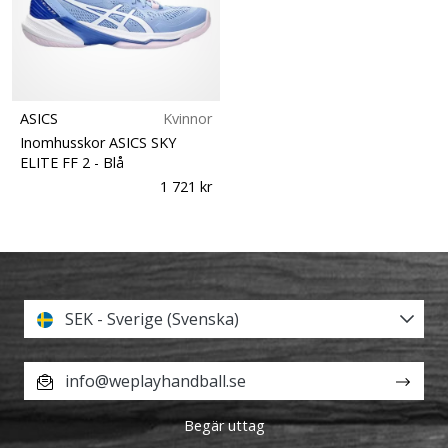
ASICS
Kvinnor
Inomhusskor ASICS SKY
ELITE FF 2
- Blå
1 721 kr
SEK - Sverige (Svenska)
info@weplayhandball.se
Begär uttag