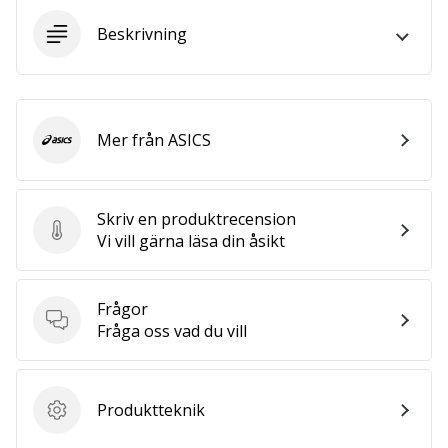
we
Beskrivning
are?
Join
us
as
a
Mer från ASICS
Brand
ASICS
Ambassador.
Skriv en produktrecension
Skriv en produktrecension
Vi vill gärna läsa din åsikt
Visa
alla
artiklar
Frågor
Frågor
Fråga oss vad du vill
Produktteknik
Produktteknik