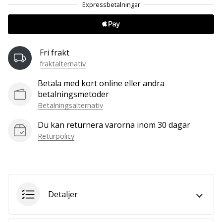
25. 11. 2024
•
1 min. läsning
Fri frakt
Become
fraktalternativ
a
Betala med kort online eller andra
Brand
betalningsmetoder
Ambassador
Betalningsalternativ
of
our
Du kan returnera varorna inom 30 dagar
handball
Returpolicy
brand
Are
you
a
Detaljer
handball
freak
like