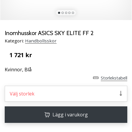
Lär
känna
de
nya
PUMA
Inomhusskor ASICS SKY ELITE FF 2
Accelerate
Kategori:
Handbollsskor
NITRO
SQD
1 721 kr
5
handbollsskorna!
Kvinnor,
Blå
Upptäck
de
Storlekstabell
tekniska
uppdateringarna
Välj storlek
och
ta
reda
Lägg i varukorg
på
om
det…