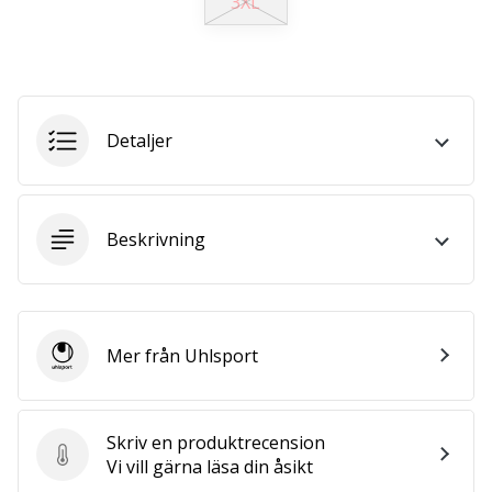
3XL
25. 11. 2024
•
1 min. läsning
Detaljer
Become
a
Brand
Ambassador
Beskrivning
of
our
handball
brand
Mer från Uhlsport
Are
Uhlsport
you
a
handball
Skriv en produktrecension
freak
Skriv en produktrecension
Vi vill gärna läsa din åsikt
like