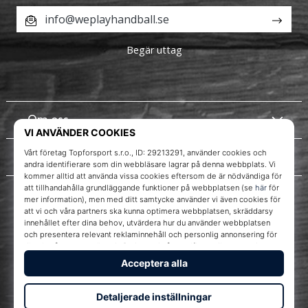
info@weplayhandball.se
Begär uttag
Om oss
Kundtjänst
Instagram
WePlayHandball.se