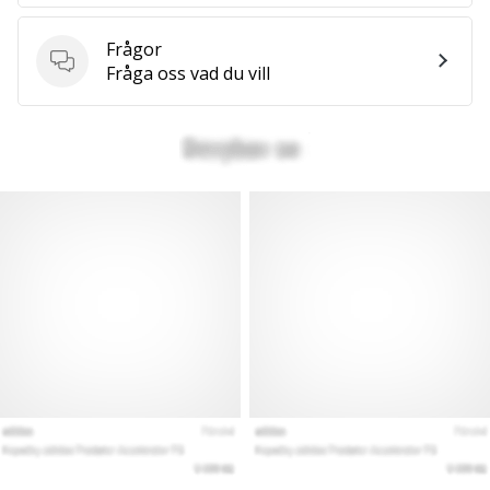
we
are?
Frågor
Join
Frågor
Fråga oss vad du vill
us
as
a
Brand
Ambassador.
Visa
alla
artiklar