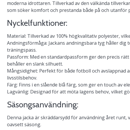
moderna idrottaren. Tillverkad av den välkända tillverka
som söker komfort och prestanda både på och utanför 
Nyckelfunktioner:
Material
: Tillverkad av 100% högkvalitativ polyester, vilk
Andningsförmåga
: Jackans andningsbara tyg håller dig t
träningspass.
Passform
: Med en standardpassform ger den precis rät
behåller en slank silhuett.
Mångsidighet
: Perfekt för både fotboll och avslappnad 
livsstilsbehov.
Färg
: Finns i en slående blå färg, som ger en touch av ele
Lagvänlig
: Designad för att möta lagens behov, vilket gör
Säsongsanvändning:
Denna jacka är skräddarsydd för användning året runt, vilk
oavsett säsong.