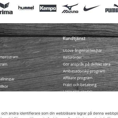
Kundtjänst
Utöva ångerrätten här
rsprogram
Returorder
ogram
Gör anspråk på defekt vara
Ambasadorský program
Affiliate program
ällningar
Frakt och betalning
llkor
Hitta rätt storlek
Kontakt
FAQ
Sekretesspolicy