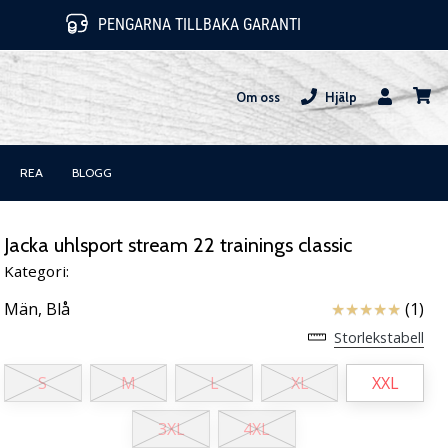
PENGARNA TILLBAKA GARANTI
Om oss
Hjälp
varuk
REA
BLOGG
Jacka uhlsport stream 22 trainings classic
Kategori:
Recensioner
Män,
Blå
(1)
Storlekstabell
S
M
L
XL
XXL
3XL
4XL