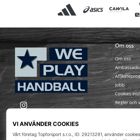
Om oss
Om oss
Ambassadö
Affiliatepr
Jobb
Cookies inst
WePlayHandball.se
Instagram
Regler och vi