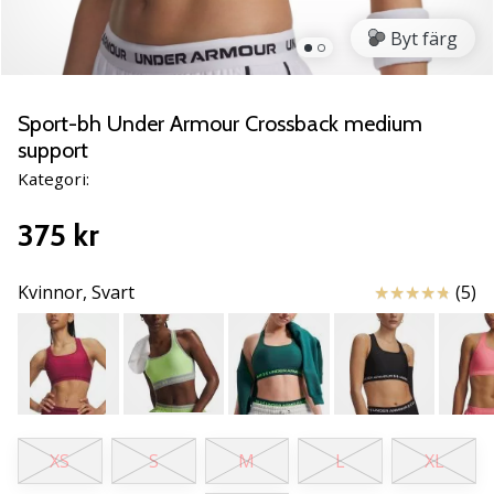
Lär
Byt färg
känna
de
nya
PUMA
Sport-bh Under Armour Crossback medium
Accelerate
support
NITRO
Kategori:
SQD
5
375 kr
handbollsskorna!
Upptäck
de
Recensioner
Kvinnor,
Svart
(5)
tekniska
uppdateringarna
och
ta
reda
på
om
XS
S
M
L
XL
det…