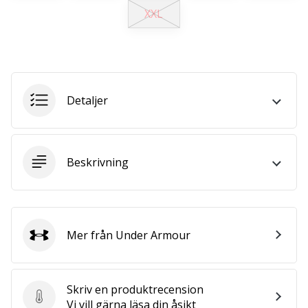
XXL
25. 11. 2024
•
1 min. läsning
Become
Detaljer
a
Brand
Ambassador
of
Beskrivning
our
handball
brand
Are
Mer från Under Armour
you
Under Armour
a
handball
freak
Skriv en produktrecension
like
Skriv en produktrecension
Vi vill gärna läsa din åsikt