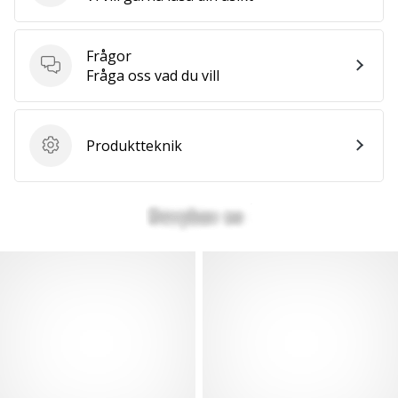
we
are?
Join
Frågor
us
Frågor
Fråga oss vad du vill
as
a
Brand
Produktteknik
Ambassador.
Produktteknik
Visa
alla
artiklar