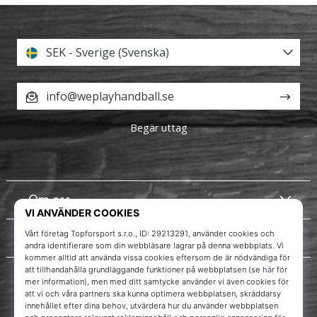
SEK - Sverige (Svenska)
info@weplayhandball.se
Begär uttag
Om oss
Kundtjänst