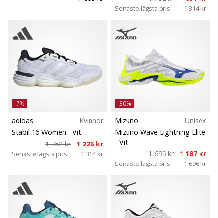
Senaste lägsta pris
1 314 kr
-7%
-30%
adidas
Kvinnor
Mizuno
Unisex
Stabil 16 Women
- Vit
Mizuno Wave Lightning Elite
- Vit
1 752 kr
1 226 kr
1 696 kr
1 187 kr
Senaste lägsta pris
1 314 kr
Senaste lägsta pris
1 696 kr