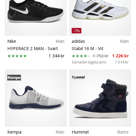
-7%
Nike
Män
adidas
Män
HYPERACE 2 MAN
- Svart
Stabil 16 M
- Vit
1 344 kr
1 752 kr
1 226 kr
Senaste lägsta pris
1 314 kr
Kempa
Män
Hummel
Barns