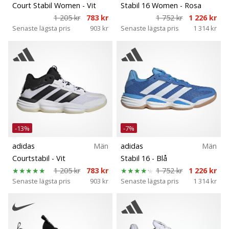
Court Stabil Women
- Vit
Stabil 16 Women
- Rosa
1 205 kr
783 kr
1 752 kr
1 226 kr
Senaste lägsta pris
903 kr
Senaste lägsta pris
1 314 kr
-13%
-7%
adidas
Män
adidas
Män
Courtstabil
- Vit
Stabil 16
- Blå
1 205 kr
783 kr
1 752 kr
1 226 kr
Senaste lägsta pris
903 kr
Senaste lägsta pris
1 314 kr