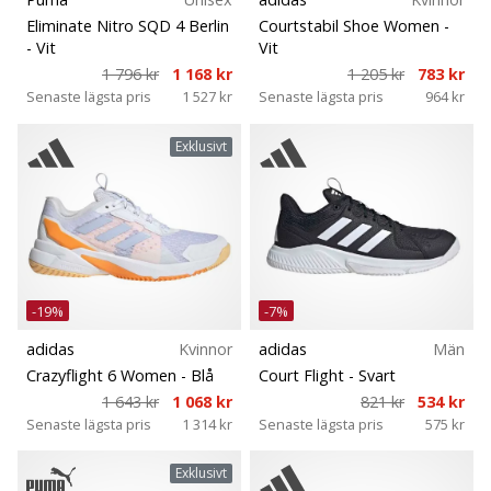
Eliminate Nitro SQD 4 Berlin
Courtstabil Shoe Women
-
- Vit
Vit
25. 11. 2024
1 796 kr
1 168 kr
1 205 kr
783 kr
•
Senaste lägsta pris
1 527 kr
Senaste lägsta pris
964 kr
1 min. läsning
Become
Exklusivt
a
Brand
Ambassador
of
our
handball
-19%
-7%
brand
adidas
Kvinnor
adidas
Män
Are
Crazyflight 6 Women
- Blå
Court Flight
- Svart
you
1 643 kr
1 068 kr
821 kr
534 kr
a
Senaste lägsta pris
1 314 kr
Senaste lägsta pris
575 kr
handball
freak
Exklusivt
like