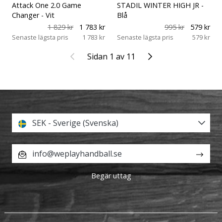
Attack One 2.0 Game
STADIL WINTER HIGH JR
-
Changer
- Vit
Blå
1 829 kr
1 783 kr
995 kr
579 kr
Senaste lägsta pris
1 783 kr
Senaste lägsta pris
579 kr
Föregående
Nästa
Sidan 1 av 11
SEK - Sverige (Svenska)
info@weplayhandball.se
Begär uttag