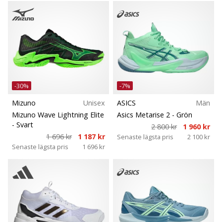
-30%
-7%
Mizuno
Unisex
ASICS
Män
Mizuno Wave Lightning Elite
Asics Metarise 2
- Grön
- Svart
2 800 kr
1 960 kr
1 696 kr
1 187 kr
Senaste lägsta pris
2 100 kr
Senaste lägsta pris
1 696 kr