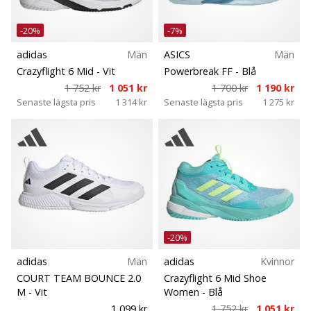
-20%
-7%
adidas
Män
ASICS
Män
Crazyflight 6 Mid
- Vit
Powerbreak FF
- Blå
1 752 kr
1 051 kr
1 700 kr
1 190 kr
Senaste lägsta pris
1 314 kr
Senaste lägsta pris
1 275 kr
-20%
adidas
Män
adidas
Kvinnor
COURT TEAM BOUNCE 2.0
Crazyflight 6 Mid Shoe
M
- Vit
Women
- Blå
1 099 kr
1 752 kr
1 051 kr