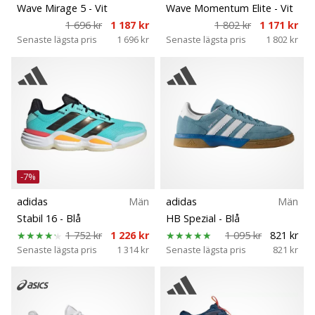
Wave Mirage 5
- Vit
Wave Momentum Elite
- Vit
1 696 kr
1 187 kr
1 802 kr
1 171 kr
Senaste lägsta pris
1 696 kr
Senaste lägsta pris
1 802 kr
-7%
adidas
Män
adidas
Män
Stabil 16
- Blå
HB Spezial
- Blå
1 752 kr
1 226 kr
1 095 kr
821 kr
Senaste lägsta pris
1 314 kr
Senaste lägsta pris
821 kr