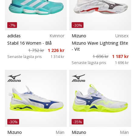
-7%
-30%
adidas
Kvinnor
Mizuno
Unisex
Stabil 16 Women
- Blå
Mizuno Wave Lightning Elite
- Vit
1 752 kr
1 226 kr
1 696 kr
1 187 kr
Senaste lägsta pris
1 314 kr
Senaste lägsta pris
1 696 kr
-30%
-35%
Mizuno
Män
Mizuno
Män