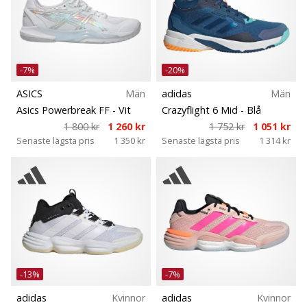
-7%
-20%
ASICS
Män
adidas
Män
Asics Powerbreak FF
- Vit
Crazyflight 6 Mid
- Blå
1 800 kr
1 260 kr
1 752 kr
1 051 kr
Senaste lägsta pris
1 350 kr
Senaste lägsta pris
1 314 kr
-13%
-7%
adidas
Kvinnor
adidas
Kvinnor