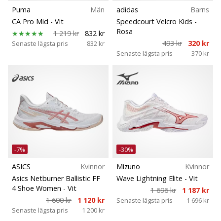
Puma
Män
adidas
Barns
CA Pro Mid
- Vit
Speedcourt Velcro Kids
-
Rosa
1 219 kr
832 kr
493 kr
320 kr
Senaste lägsta pris
832 kr
Senaste lägsta pris
370 kr
-7%
-30%
ASICS
Kvinnor
Mizuno
Kvinnor
Asics Netburner Ballistic FF
Wave Lightning Elite
- Vit
4 Shoe Women
- Vit
1 696 kr
1 187 kr
1 600 kr
1 120 kr
Senaste lägsta pris
1 696 kr
Senaste lägsta pris
1 200 kr