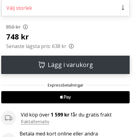
Välj storlek
850 kr
748 kr
Senaste lägsta pris:
638 kr
Lägg i varukorg
Vid köp över
1 599 kr
får du gratis frakt
fraktalternativ
Betala med kort online eller andra