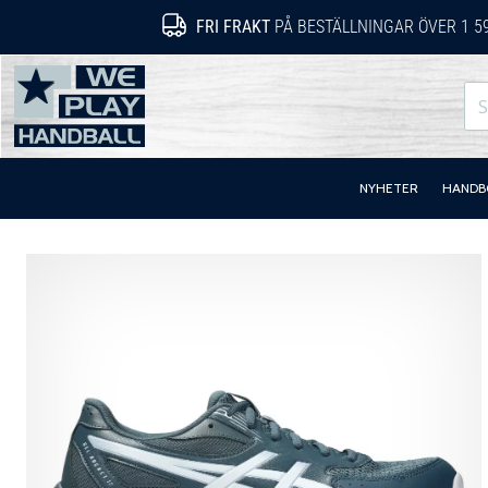
FRI FRAKT
PÅ BESTÄLLNINGAR ÖVER 1 5
WePlayHandball.se
NYHETER
HANDB