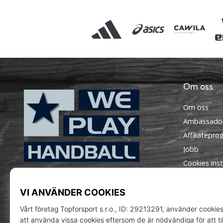
Om oss
Om oss
Ambassadö
Affiliatepr
Jobb
Cookies inst
WePlayHandball.se
Instagram
Regler och vi