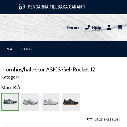
PENGARNA TILLBAKA GARANTI
Om oss
Hjälp
varuk
REA
BLOGG
Inomhus/hall-skor ASICS Gel-Rocket 12
Kategori:
Män,
Blå
Storlekstabell