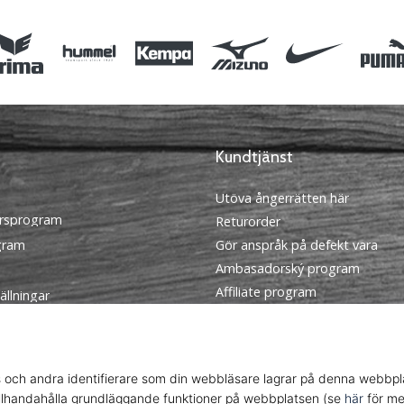
Kundtjänst
Utöva ångerrätten här
rsprogram
Returorder
ogram
Gör anspråk på defekt vara
Ambasadorský program
Affiliate program
ällningar
Frakt och betalning
llkor
Hitta rätt storlek
Kontakt
FAQ