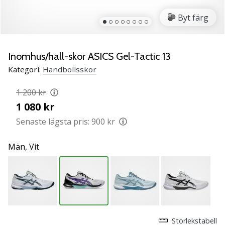
Lär
Byt färg
känna
de
nya
PUMA
Inomhus/hall-skor ASICS Gel-Tactic 13
Accelerate
Kategori:
Handbollsskor
NITRO
SQD
1 200 kr
5
1 080 kr
handbollsskorna!
Upptäck
Senaste lägsta pris:
900 kr
de
tekniska
Män,
Vit
uppdateringarna
och
ta
reda
på
om
det…
Storlekstabell