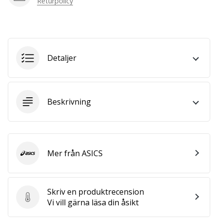
Returpolicy
we
are?
Join
us
as
Detaljer
a
Brand
Ambassador.
Beskrivning
Visa
alla
artiklar
Mer från ASICS
ASICS
Skriv en produktrecension
Skriv en produktrecension
Vi vill gärna läsa din åsikt