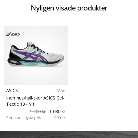
Nyligen visade produkter
ASICS
Män
Inomhus/hall-skor ASICS Gel-
Tactic 13
- Vit
1 200 kr
1 080 kr
Senaste lägsta pris
900 kr