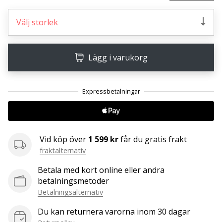
Välj storlek
25. 11. 2024
•
1 min. läsning
Lägg i varukorg
Become
a
Brand
Ambassador
of
our
handball
Vid köp över
1 599 kr
får du gratis frakt
brand
fraktalternativ
Are
Betala med kort online eller andra
you
betalningsmetoder
a
Betalningsalternativ
handball
freak
Du kan returnera varorna inom 30 dagar
like