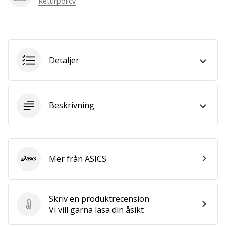
Returpolicy
we
are?
Join
us
as
Detaljer
a
Brand
Ambassador.
Beskrivning
Visa
alla
artiklar
Mer från ASICS
ASICS
Skriv en produktrecension
Skriv en produktrecension
Vi vill gärna läsa din åsikt