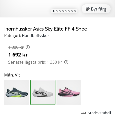
Lär
Byt färg
känna
de
nya
PUMA
Inomhusskor Asics Sky Elite FF 4 Shoe
Accelerate
Kategori:
Handbollsskor
NITRO
SQD
1 800 kr
5
1 692 kr
handbollsskorna!
Upptäck
Senaste lägsta pris:
1 350 kr
de
tekniska
Män,
Vit
uppdateringarna
och
ta
reda
på
om
det…
Storlekstabell