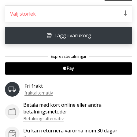
Välj storlek
25. 11. 2024
•
1 min. läsning
Lägg i varukorg
Become
a
Brand
Ambassador
of
our
handball
Fri frakt
brand
fraktalternativ
Are
Betala med kort online eller andra
you
betalningsmetoder
a
Betalningsalternativ
handball
freak
Du kan returnera varorna inom 30 dagar
like