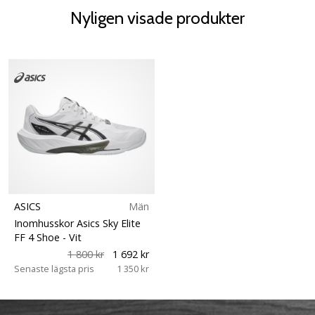
Nyligen visade produkter
ASICS
Män
Inomhusskor Asics Sky Elite
FF 4 Shoe
- Vit
1 800 kr
1 692 kr
Senaste lägsta pris
1 350 kr