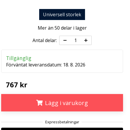
Universell storlek
Mer än 50 delar i lager
Antal delar:
Tillgänglig
Förväntat leveransdatum:
18. 8. 2026
767 kr
Lägg i varukorg
.
.
.