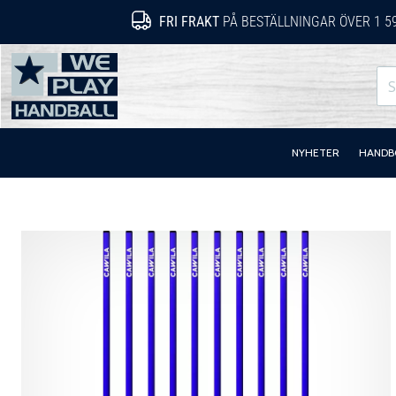
FRI FRAKT
PÅ BESTÄLLNINGAR ÖVER 1 5
WePlayHandball.se
NYHETER
HANDB