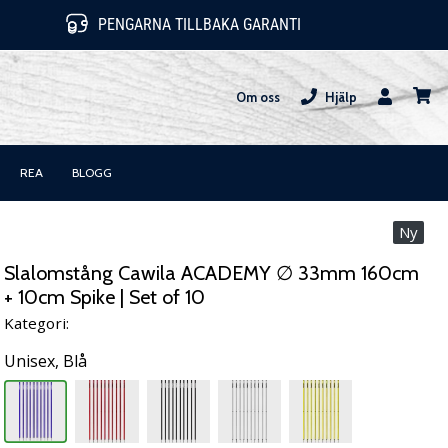
PENGARNA TILLBAKA GARANTI
Om oss
Hjälp
varuk
REA
BLOGG
Ny
Slalomstång Cawila ACADEMY ∅ 33mm 160cm
+ 10cm Spike | Set of 10
Kategori:
Unisex,
Blå