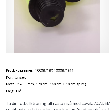
Produktnummer:
10008718X-1000871811
Kön:
Unisex
Mått:
∅= 33 mm, 170 cm (160 cm + 10 cm spike)
Färg:
Blå
Ta din fotbollsträning till nästa nivå med Cawila ACADE
snabbhets- och koordinationsträning. Setet innehåller 10