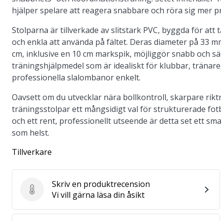
hjälper spelare att reagera snabbare och röra sig mer pr
Stolparna är tillverkade av slitstark PVC, byggda för att
och enkla att använda på fältet. Deras diameter på 33 mm 
cm, inklusive en 10 cm markspik, möjliggör snabb och säke
träningshjälpmedel som är idealiskt för klubbar, tränare
professionella slalombanor enkelt.
Oavsett om du utvecklar nära bollkontroll, skarpare rikt
träningsstolpar ett mångsidigt val för strukturerade fot
och ett rent, professionellt utseende är detta set ett sma
som helst.
Tillverkare
Skriv en produktrecension
Skriv en produktrecension
Vi vill gärna läsa din åsikt