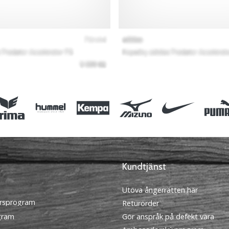
Kundtjänst
Utöva ångerrätten här
rsprogram
Returorder
ogram
Gör anspråk på defekt vara