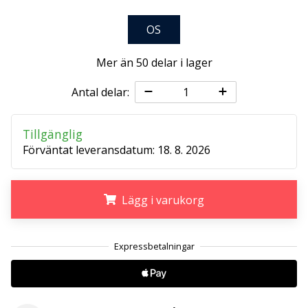
OS
25. 11. 2024
•
Mer än 50 delar i lager
1 min. läsning
Become
Antal delar:
a
Brand
Tillgänglig
Ambassador
Förväntat leveransdatum:
18. 8. 2026
of
our
handball
Lägg i varukorg
brand
Are
.
.
.
you
a
handball
freak
like