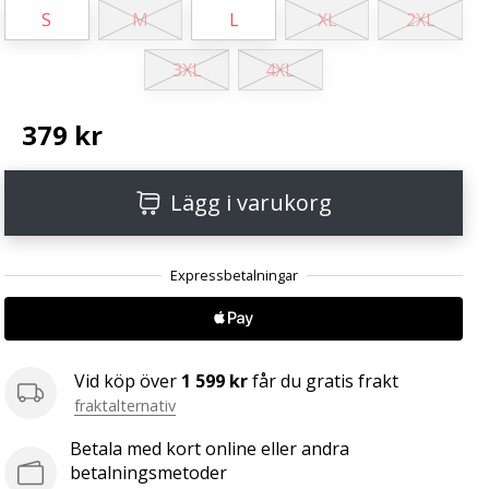
S
M
L
XL
2XL
3XL
4XL
379 kr
Lägg i varukorg
Vid köp över
1 599 kr
får du gratis frakt
fraktalternativ
Betala med kort online eller andra
betalningsmetoder