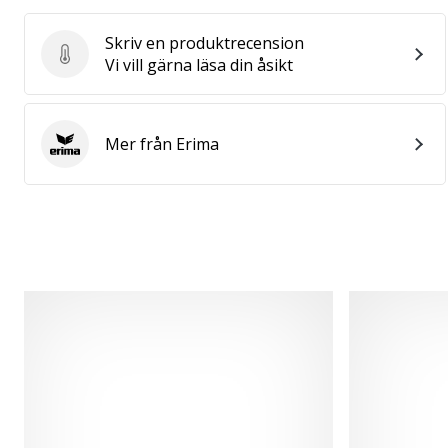
Skriv en produktrecension
Skriv en produktrecension
Vi vill gärna läsa din åsikt
Mer från Erima
Erima