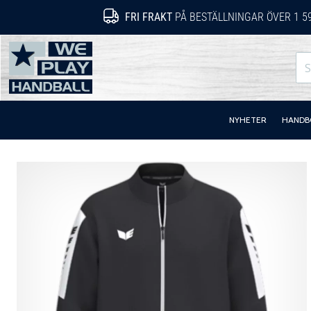
FRI FRAKT
PÅ BESTÄLLNINGAR ÖVER 1 5
WePlayHandball.se
NYHETER
HANDB