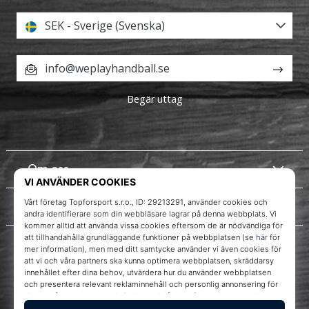
SEK - Sverige (Svenska)
info@weplayhandball.se
Begär uttag
Om oss
Kundtjänst
WePlayHandball.se