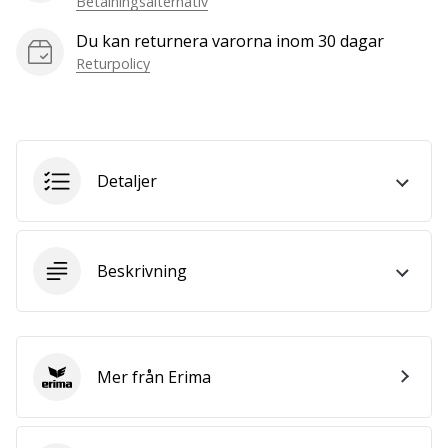
Betalningsalternativ
we
are?
Du kan returnera varorna inom 30 dagar
Join
Returpolicy
us
as
a
Brand
Ambassador.
Detaljer
Visa
Beskrivning
alla
artiklar
Mer från Erima
Erima