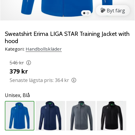
Lär
Byt färg
känna
de
nya
PUMA
Sweatshirt Erima LIGA STAR Training Jacket with
Accelerate
hood
NITRO
Kategori:
Handbollskläder
SQD
5
546 kr
handbollsskorna!
379 kr
Upptäck
de
Senaste lägsta pris:
364 kr
tekniska
uppdateringarna
Unisex,
Blå
och
ta
reda
på
om
det…