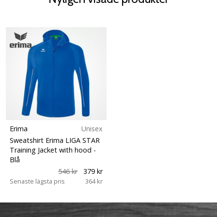
Erima
Unisex
Sweatshirt Erima LIGA STAR
Training Jacket with hood
-
Blå
546 kr
379 kr
Senaste lägsta pris
364 kr