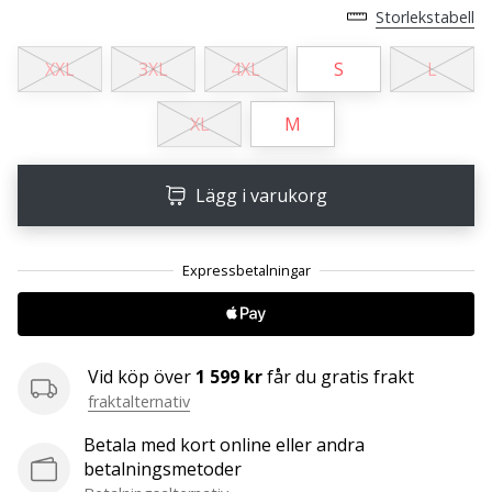
Storlekstabell
25. 11. 2024
XXL
3XL
4XL
S
L
•
1 min. läsning
XL
M
Become
a
Brand
Lägg i varukorg
Ambassador
of
our
handball
brand
Are
Vid köp över
1 599 kr
får du gratis frakt
you
fraktalternativ
a
handball
Betala med kort online eller andra
freak
betalningsmetoder
like