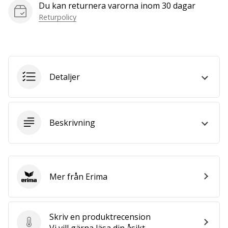
Du kan returnera varorna inom 30 dagar
we
Returpolicy
are?
Join
us
as
a
Brand
Detaljer
Ambassador.
Beskrivning
Visa
alla
artiklar
Mer från Erima
Erima
Skriv en produktrecension
Skriv en produktrecension
Vi vill gärna läsa din åsikt