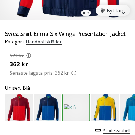
Lär
Byt färg
känna
de
nya
PUMA
Sweatshirt Erima Six Wings Presentation Jacket
Accelerate
Kategori:
Handbollskläder
NITRO
SQD
571 kr
5
362 kr
handbollsskorna!
Upptäck
Senaste lägsta pris:
362 kr
de
tekniska
Unisex,
Blå
uppdateringarna
och
ta
reda
på
om
Storlekstabell
det…