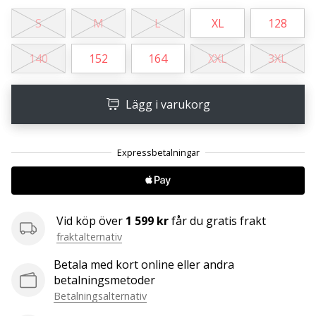
S
M
L
XL
128
25. 11. 2024
•
140
152
164
XXL
3XL
1 min. läsning
Become
Lägg i varukorg
a
Brand
Ambassador
of
our
handball
brand
Vid köp över
1 599 kr
får du gratis frakt
Are
fraktalternativ
you
a
Betala med kort online eller andra
handball
betalningsmetoder
freak
Betalningsalternativ
like