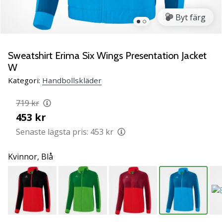
Lär
Byt färg
känna
de
nya
PUMA
Sweatshirt Erima Six Wings Presentation Jacket
Accelerate
W
NITRO
Kategori:
Handbollskläder
SQD
5
719 kr
handbollsskorna!
453 kr
Upptäck
de
Senaste lägsta pris:
453 kr
tekniska
uppdateringarna
Kvinnor,
Blå
och
ta
reda
på
om
det…