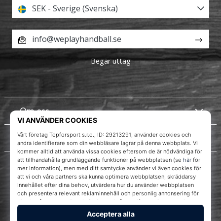
SEK - Sverige (Svenska)
info@weplayhandball.se
Begär uttag
Om oss
Kundtjänst
Instagram
WePlayHandball.se