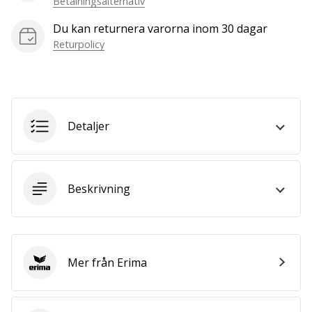
Betalningsalternativ
we
are?
Du kan returnera varorna inom 30 dagar
Join
Returpolicy
us
as
a
Brand
Ambassador.
Detaljer
Visa
Beskrivning
alla
artiklar
Mer från Erima
Erima