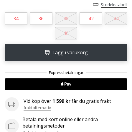
Storlekstabell
25. 11. 2024
34
36
38
42
44
•
1 min. läsning
40
Become
a
Brand
Lägg i varukorg
Ambassador
of
our
handball
brand
Are
Vid köp över
1 599 kr
får du gratis frakt
you
fraktalternativ
a
handball
Betala med kort online eller andra
freak
betalningsmetoder
like