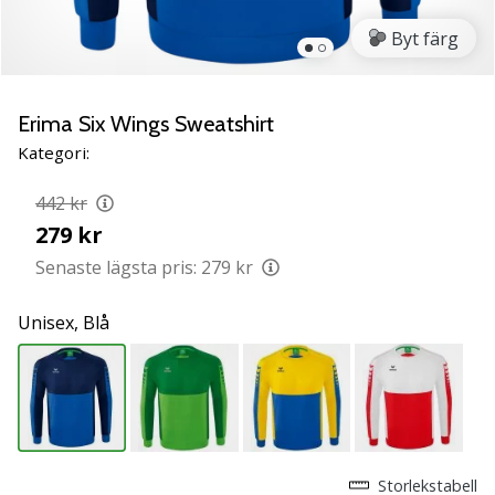
Lär
Byt färg
känna
de
nya
PUMA
Erima Six Wings Sweatshirt
Accelerate
Kategori:
NITRO
SQD
442 kr
5
279 kr
handbollsskorna!
Upptäck
Senaste lägsta pris:
279 kr
de
tekniska
Unisex,
Blå
uppdateringarna
och
ta
reda
på
om
det…
Storlekstabell