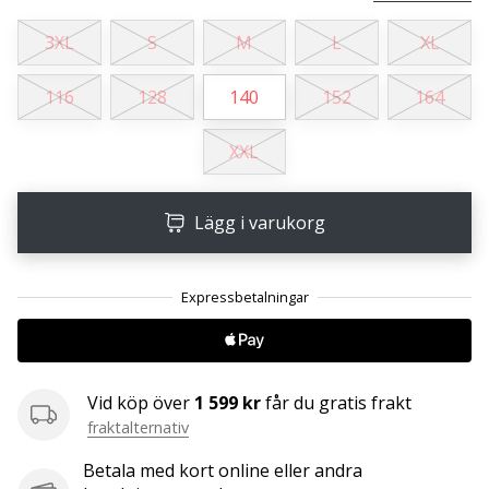
3XL
S
M
L
XL
25. 11. 2024
•
116
128
140
152
164
1 min. läsning
Become
XXL
a
Brand
Ambassador
Lägg i varukorg
of
our
handball
brand
Are
you
Vid köp över
1 599 kr
får du gratis frakt
a
fraktalternativ
handball
freak
Betala med kort online eller andra
like