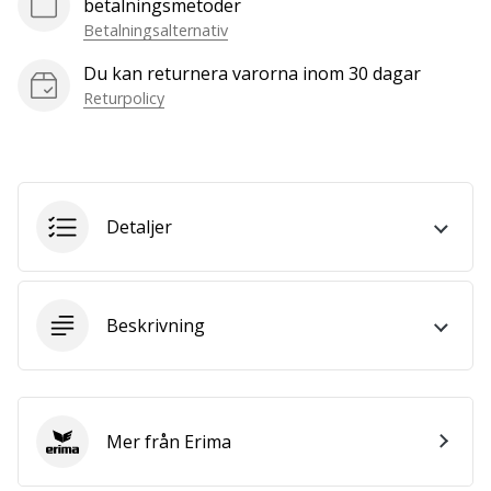
betalningsmetoder
we
Betalningsalternativ
are?
Join
Du kan returnera varorna inom 30 dagar
us
Returpolicy
as
a
Brand
Ambassador.
Detaljer
Visa
alla
Beskrivning
artiklar
Mer från Erima
Erima