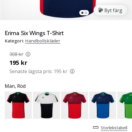
Lär
Byt färg
känna
de
nya
PUMA
Erima Six Wings T-Shirt
Accelerate
Kategori:
Handbollskläder
NITRO
SQD
308 kr
5
195 kr
handbollsskorna!
Upptäck
Senaste lägsta pris:
195 kr
de
tekniska
Män,
Röd
uppdateringarna
och
ta
reda
på
om
Storlekstabell
det…