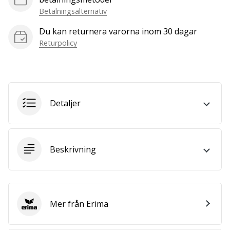
we
Betalningsalternativ
are?
Join
Du kan returnera varorna inom 30 dagar
us
Returpolicy
as
a
Brand
Ambassador.
Detaljer
Visa
alla
Beskrivning
artiklar
Mer från Erima
Erima