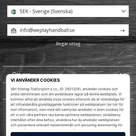
SEK - Sverige (Svenska)
info@weplayhandball.se
Begär uttag
Om oss
Kundtjänst
WePlayHandball.se