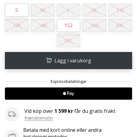
S
M
L
XL
116
25. 11. 2024
•
128
140
152
164
XXL
1 min. läsning
Become
3XL
a
Brand
Lägg i varukorg
Ambassador
of
our
handball
brand
Are
you
Vid köp över
1 599 kr
får du gratis frakt
a
fraktalternativ
handball
freak
Betala med kort online eller andra
like
betalningsmetoder