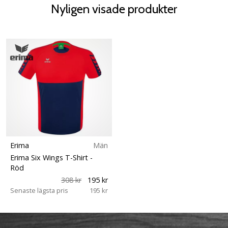
Nyligen visade produkter
Erima
Män
Erima Six Wings T-Shirt
-
Röd
308 kr
195 kr
Senaste lägsta pris
195 kr