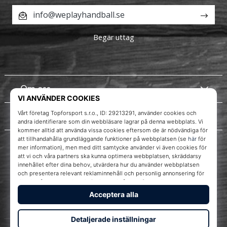
info@weplayhandball.se
Begär uttag
Om oss
Kundtjänst
Instagram
WePlayHandball.se