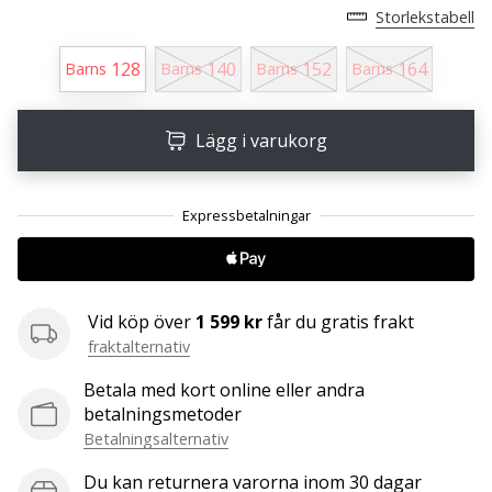
Storlekstabell
25. 11. 2024
128
140
152
164
Barns
Barns
Barns
Barns
•
1 min. läsning
Lägg i varukorg
Become
a
Brand
Ambassador
of
our
handball
Vid köp över
1 599 kr
får du gratis frakt
brand
fraktalternativ
Are
you
Betala med kort online eller andra
a
betalningsmetoder
handball
Betalningsalternativ
freak
Du kan returnera varorna inom 30 dagar
like