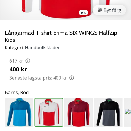
Lär
Byt färg
känna
de
nya
PUMA
Långärmad T-shirt Erima SIX WINGS HalfZip
Accelerate
Kids
NITRO
Kategori:
Handbollskläder
SQD
5
617 kr
handbollsskorna!
400 kr
Upptäck
de
Senaste lägsta pris:
400 kr
tekniska
uppdateringarna
Barns,
Röd
och
ta
reda
på
om
det…