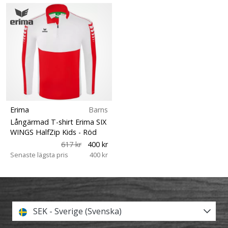
Erima
Barns
Långärmad T-shirt Erima SIX
WINGS HalfZip Kids
- Röd
617 kr
400 kr
Senaste lägsta pris
400 kr
SEK - Sverige (Svenska)