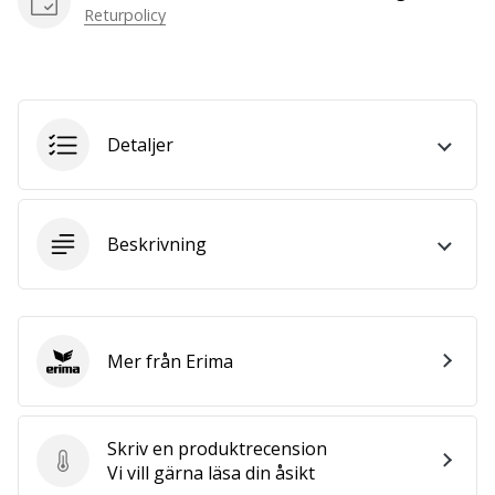
we
Returpolicy
are?
Join
us
as
a
Detaljer
Brand
Ambassador.
Beskrivning
Visa
alla
artiklar
Mer från Erima
Erima
Skriv en produktrecension
Skriv en produktrecension
Vi vill gärna läsa din åsikt