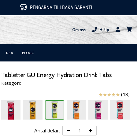
PENGARNA TILLBAKA GARANTI
Om oss
Hjälp
varuk
REA
BLOGG
Tabletter GU Energy Hydration Drink Tabs
Kategori:
Recensioner
(18)
Antal delar: