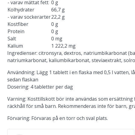
- varav mättat fett
0 g
Kolhydrater
66,7 g
- varav sockerarter
22,2 g
Kostfiber
0 g
Protein
0 g
Salt
0 mg
Kalium
1 222,2 mg
Ingredienser:
citronsyra, dextros, natriumbikarbonat (b
natriumkarbonat, kaliumbikarbonat, steviaextrakt, solro
Användning:
Lägg 1 tablett i en flaska med 0,5 l vatten, 
sedan flaskan
Dosering:
4 tabletter per dag
Varning:
Kosttillskott bör inte användas som ersättning 
räckhåll för små barn. Rekommenderas inte för barn, gr
Förvaring:
Förvaras på en torr och sval plats.