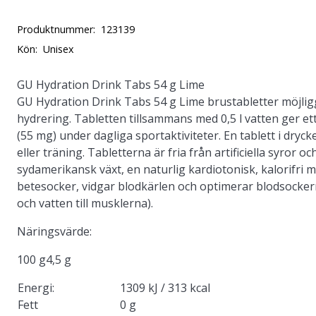
Produktnummer:
123139
Kön:
Unisex
GU Hydration Drink Tabs 54 g Lime
GU Hydration Drink Tabs 54 g Lime brustabletter möjlig
hydrering. Tabletten tillsammans med 0,5 l vatten ger e
(55 mg) under dagliga sportaktiviteter. En tablett i dryc
eller träning. Tabletterna är fria från artificiella syror o
sydamerikansk växt, en naturlig kardiotonisk, kalorifri
betesocker, vidgar blodkärlen och optimerar blodsockern
och vatten till musklerna).
Näringsvärde:
100 g4,5 g
Energi:
1309 kJ / 313 kcal
Fett
0 g