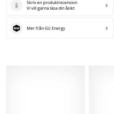
Skriv en produktrecension
Skriv en produktrecension
Vi vill gärna läsa din åsikt
Mer från GU Energy
GU Energy