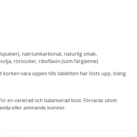
akpulver), natriumkarbonat, naturlig smak,
solja, rörsocker, riboflavin (som färgämne)
låt korken vara öppen tills tabletten har lösts upp, stäng
för en varierad och balanserad kost. Förvaras utom
avida eller ammande kvinnor.