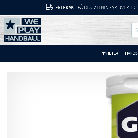
FRI FRAKT
PÅ BESTÄLLNINGAR ÖVER 1 5
WePlayHandball.se
NYHETER
HANDB