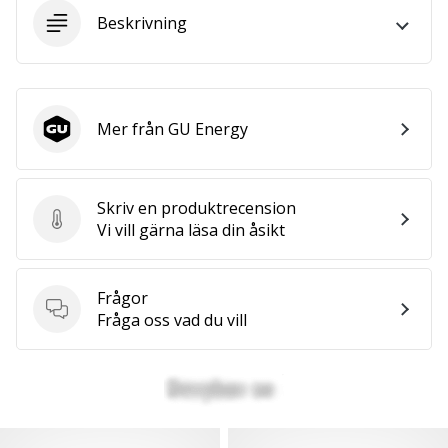
Beskrivning
25. 11. 2024
•
1 min. läsning
Become
Mer från GU Energy
GU Energy
a
Brand
Ambassador
Skriv en produktrecension
of
Skriv en produktrecension
Vi vill gärna läsa din åsikt
our
handball
brand
Frågor
Frågor
Fråga oss vad du vill
Are
you
a
handball
freak
like