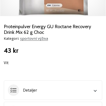
Lär
känna
de
nya
PUMA
Proteinpulver Energy GU Roctane Recovery
Accelerate
Drink Mix 62 g Choc
NITRO
Kategori:
sportovní výživa
SQD
5
43 kr
handbollsskorna!
Upptäck
de
Vit
tekniska
uppdateringarna
och
ta
reda
Detaljer
på
om
det…