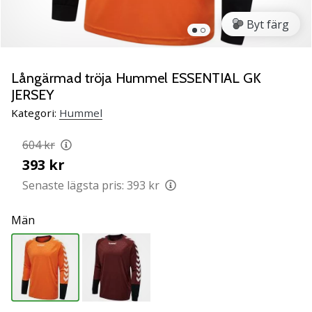
Lär
Byt färg
känna
de
nya
PUMA
Långärmad tröja Hummel ESSENTIAL GK
Accelerate
JERSEY
NITRO
Kategori:
Hummel
SQD
5
604 kr
handbollsskorna!
393 kr
Upptäck
de
Senaste lägsta pris:
393 kr
tekniska
uppdateringarna
Män
och
ta
reda
på
om
det…