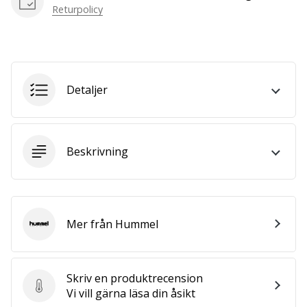
we
Returpolicy
are?
Join
us
as
a
Detaljer
Brand
Ambassador.
Beskrivning
Visa
alla
artiklar
Mer från Hummel
Hummel
Skriv en produktrecension
Skriv en produktrecension
Vi vill gärna läsa din åsikt