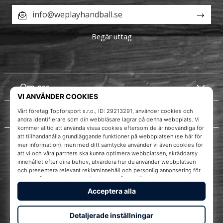
info@weplayhandball.se
Begär uttag
Om oss
Kundtjänst
Instagram
WePlayHandball.se