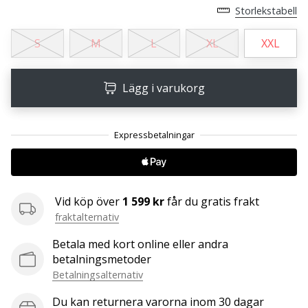
Storlekstabell
25. 11. 2024
S
M
L
XL
XXL
•
1 min. läsning
Lägg i varukorg
Become
a
Brand
Ambassador
of
our
handball
Vid köp över
1 599 kr
får du gratis frakt
brand
fraktalternativ
Are
you
Betala med kort online eller andra
a
betalningsmetoder
handball
Betalningsalternativ
freak
Du kan returnera varorna inom 30 dagar
like