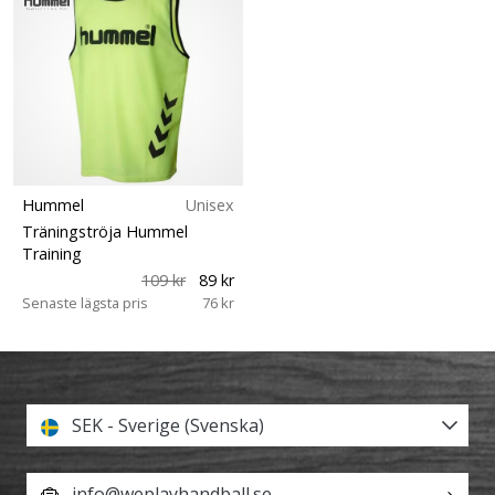
Hummel
Unisex
Träningströja Hummel
Training
109 kr
89 kr
Senaste lägsta pris
76 kr
SEK - Sverige (Svenska)
info@weplayhandball.se