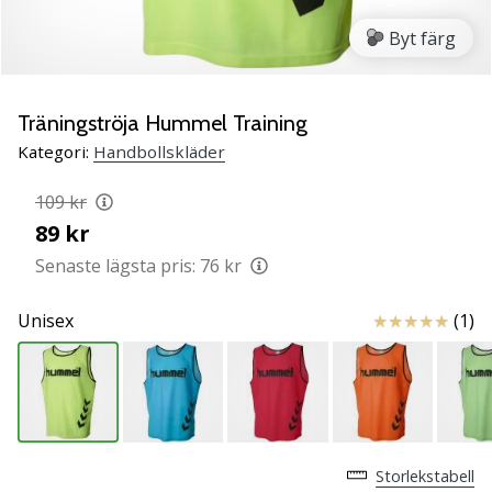
Lär
Byt färg
känna
de
nya
PUMA
Träningströja Hummel Training
Accelerate
Kategori:
Handbollskläder
NITRO
SQD
109 kr
5
89 kr
handbollsskorna!
Upptäck
Senaste lägsta pris:
76 kr
de
tekniska
Recensioner
Unisex
(1)
uppdateringarna
och
ta
reda
på
om
Storlekstabell
det…