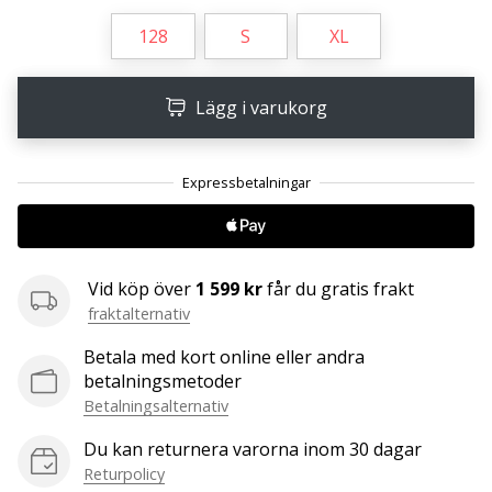
128
S
XL
25. 11. 2024
•
Lägg i varukorg
1 min. läsning
Become
a
Brand
Ambassador
of
our
Vid köp över
1 599 kr
får du gratis frakt
handball
fraktalternativ
brand
Betala med kort online eller andra
Are
betalningsmetoder
you
Betalningsalternativ
a
handball
Du kan returnera varorna inom 30 dagar
freak
Returpolicy
like