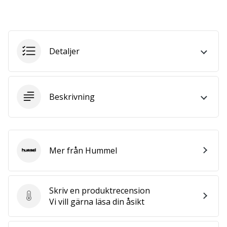
we
are?
Join
us
Detaljer
as
a
Brand
Ambassador.
Beskrivning
Visa
alla
Mer från Hummel
artiklar
Hummel
Skriv en produktrecension
Skriv en produktrecension
Vi vill gärna läsa din åsikt