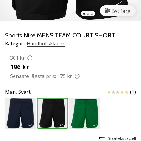
Lär
Byt färg
känna
de
nya
PUMA
Shorts Nike MENS TEAM COURT SHORT
Accelerate
Kategori:
Handbollskläder
NITRO
SQD
301 kr
5
196 kr
handbollsskorna!
Upptäck
Senaste lägsta pris:
175 kr
de
tekniska
Recensioner
Män,
Svart
(1)
uppdateringarna
och
ta
reda
på
om
det…
Storlekstabell