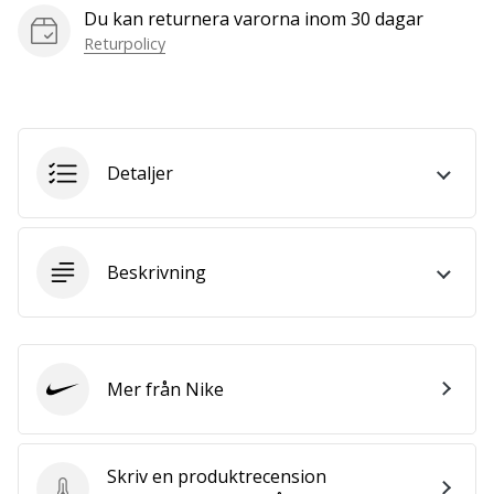
we
Du kan returnera varorna inom 30 dagar
are?
Returpolicy
Join
us
as
a
Brand
Detaljer
Ambassador.
Beskrivning
Visa
alla
artiklar
Mer från Nike
Nike
Skriv en produktrecension