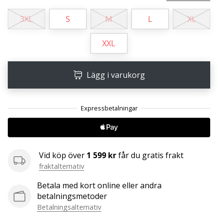
3XL
S
M
L
XL
25. 11. 2024
•
XXL
1 min. läsning
Become
a
Lägg i varukorg
Brand
Ambassador
of
our
handball
brand
Vid köp över
1 599 kr
får du gratis frakt
Are
fraktalternativ
you
a
Betala med kort online eller andra
handball
betalningsmetoder
freak
Betalningsalternativ
like