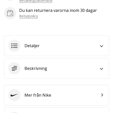
Betalningsalternativ
we
are?
Du kan returnera varorna inom 30 dagar
Join
Returpolicy
us
as
a
Brand
Ambassador.
Detaljer
Visa
Beskrivning
alla
artiklar
Mer från Nike
Nike