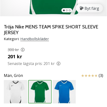
Lär
Byt färg
känna
de
nya
PUMA
Tröja Nike MENS TEAM SPIKE SHORT SLEEVE
Accelerate
JERSEY
NITRO
Kategori:
Handbollskläder
SQD
5
300 kr
handbollsskorna!
201 kr
Upptäck
de
Senaste lägsta pris:
201 kr
tekniska
uppdateringarna
Recensioner
Män,
Grön
(3)
och
ta
reda
på
om
det…