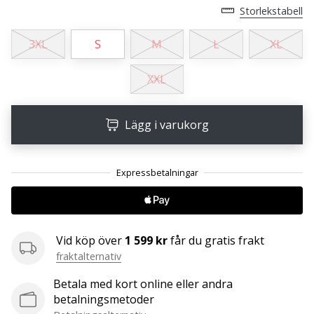
Storlekstabell
25. 11. 2024
3XL
S
M
L
XL
•
1 min. läsning
XXL
Become
a
Brand
Lägg i varukorg
Ambassador
of
our
handball
brand
Are
Vid köp över
1 599 kr
får du gratis frakt
you
fraktalternativ
a
handball
Betala med kort online eller andra
freak
betalningsmetoder
like