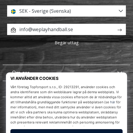
SEK - Sverige (Svenska)
info@weplayhandball.se
Begär uttag
Om oss
Kundtjänst
WePlayHandball.se