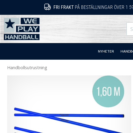
FRI FRAKT
PÅ BESTÄLLNINGAR ÖVER 1 5
WePlayHandball.se
NYHETER
HANDB
Handbollsutrustning