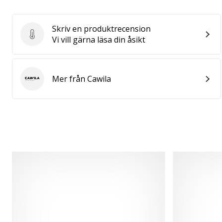
Skriv en produktrecension
Skriv en produktrecension
Vi vill gärna läsa din åsikt
Mer från Cawila
Cawila