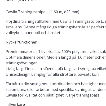
Cawila Träningsstolpe L (1,60 m, d25 mm)
Höj dina träningstillfällen med Cawila Träningsstolpe L, 
excellens. Denna mångsidiga träningsbarriär är perfekt f
volleyboll, handboll och basket.
Nyckelfunktioner:
Premiummaterial:
Tillverkad av 100% polyeten, vilket säk
Optimala dimensioner:
Med en längd på 1,6 meter och en 
träningsövningar.
Livlig färg:
Finns i en slående blå färg, lätt synlig på vilke
Unisexdesign:
Lämplig för alla idrottare, oavsett kön.
Förbättra din smidighet, koordination och hastighet me
slalombana eller arbetar med specifika övningar, är denna s
Cawila för kvalitet och pålitlighet i varje träningspass.
Tillverkare