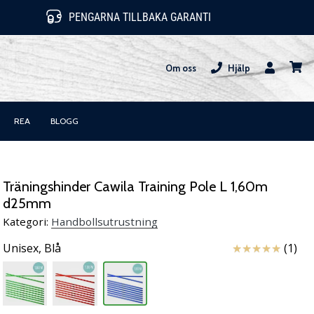
PENGARNA TILLBAKA GARANTI
Om oss
Hjälp
varuk
REA
BLOGG
Träningshinder Cawila Training Pole L 1,60m
d25mm
Kategori:
Handbollsutrustning
Recensioner
Unisex,
Blå
(1)