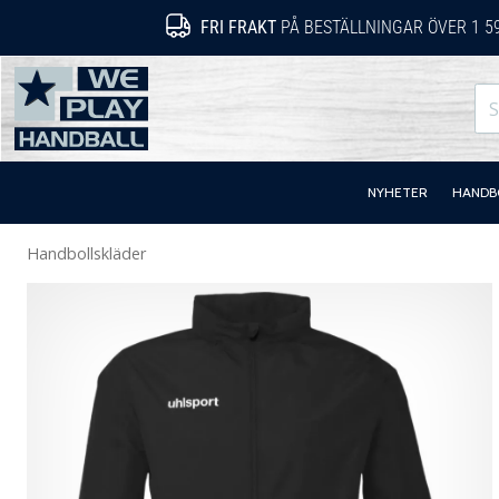
FRI FRAKT
PÅ BESTÄLLNINGAR ÖVER 1 5
WePlayHandball.se
NYHETER
HANDB
Handbollskläder