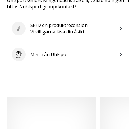
Uhlsport GmbH
, Klingenbachstraße 3, 72336 Balingen -
https://uhlsport.group/kontakt/
Skriv en produktrecension
Skriv en produktrecension
Vi vill gärna läsa din åsikt
Mer från Uhlsport
Uhlsport