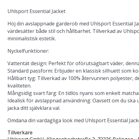
Uhlsport Essential Jacket
Höj din avslappnade garderob med Uhlsport Essential 
värdesätter både stil och hållbarhet. Tillverkad av Uhls
minimalistisk estetik.
Nyckelfunktioner:
Vattentät design
: Perfekt för oförutsägbart väder, denna 
Standard passform
: Erbjuder en klassisk silhuett som k
Hållbart tyg
: Tillverkad av 100% återvunnen polyester, d
kvaliteten.
Mångsidig svart färg
: En tidlös nyans som enkelt match
Idealisk för avslappnad användning
: Oavsett om du ska 
jacka ditt självklara val.
Omdana din vardagliga look med Uhlsport Essential Jack
Tillverkare