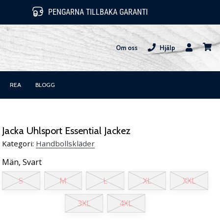
PENGARNA TILLBAKA GARANTI
Om oss
Hjälp
varuk
REA
BLOGG
Jacka Uhlsport Essential Jackez
Kategori:
Handbollskläder
Män,
Svart
S
M
L
XL
XXL
3XL
4XL