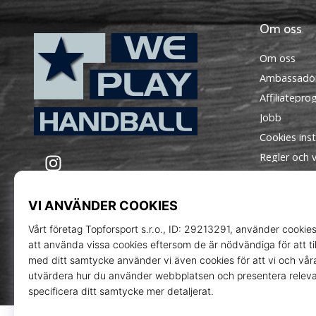
Om oss
Om oss
Ambassadö
Affiliatepr
Jobb
Cookies inst
WePlayHandball.se
Instagram
Regler och vi