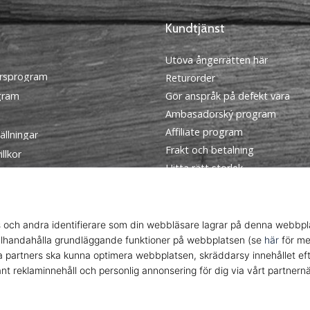
Kundtjänst
Utöva ångerrätten här
rsprogram
Returorder
ogram
Gör anspråk på defekt vara
Ambasadorský program
Affiliate program
ällningar
Frakt och betalning
llkor
Hitta rätt storlek
Kontakt
FAQ
Sekretesspolicy
© 2010 – 2026
WePlayHandball.se