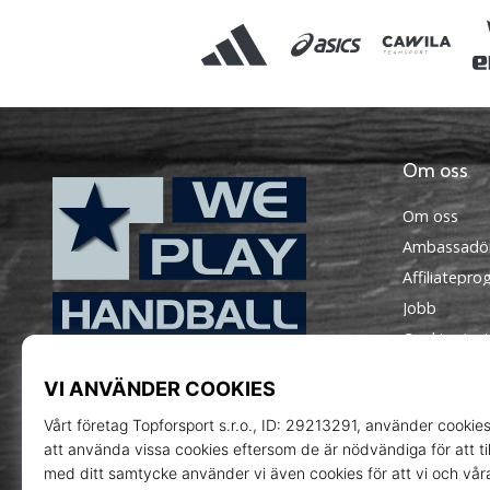
Om oss
Om oss
Ambassadö
Affiliatepr
Jobb
Cookies inst
WePlayHandball.se
Instagram
Regler och vi