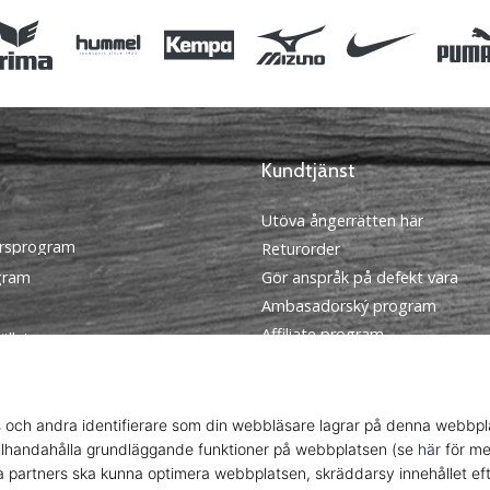
Kundtjänst
Utöva ångerrätten här
rsprogram
Returorder
ogram
Gör anspråk på defekt vara
Ambasadorský program
Affiliate program
ällningar
Frakt och betalning
llkor
Hitta rätt storlek
Kontakt
FAQ
Sekretesspolicy