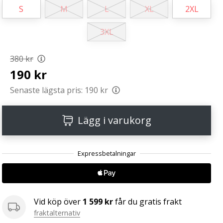
S
M
L
XL
2XL
3XL
380 kr
190 kr
Senaste lägsta pris:
190 kr
Lägg i varukorg
Vid köp över
1 599 kr
får du gratis frakt
fraktalternativ