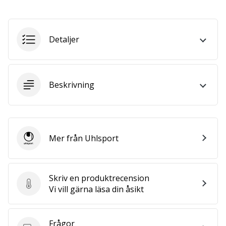
25. 11. 2024
•
Detaljer
1 min. läsning
Become
a
Beskrivning
Brand
Ambassador
of
our
handball
Mer från Uhlsport
Uhlsport
brand
Are
you
Skriv en produktrecension
a
Skriv en produktrecension
Vi vill gärna läsa din åsikt
handball
freak
like
Frågor