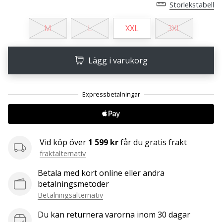
Storlekstabell
25. 11. 2024
M
L
XXL
3XL
•
1 min. läsning
Lägg i varukorg
Become
a
Brand
Ambassador
of
our
handball
Vid köp över
1 599 kr
får du gratis frakt
brand
fraktalternativ
Are
Betala med kort online eller andra
you
betalningsmetoder
a
Betalningsalternativ
handball
freak
Du kan returnera varorna inom 30 dagar
like