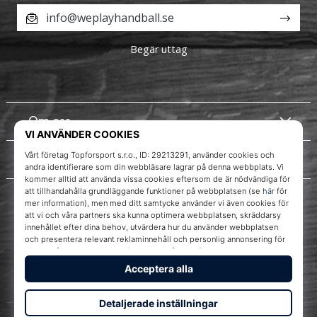
info@weplayhandball.se
Begär uttag
Om oss
Kundtjänst
Instagram
WePlayHandball.se