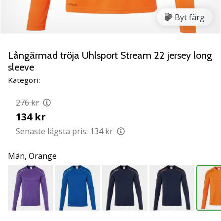
Lär
Byt färg
känna
de
nya
PUMA
Långärmad tröja Uhlsport Stream 22 jersey long
Accelerate
sleeve
NITRO
Kategori:
SQD
5
276 kr
handbollsskorna!
134 kr
Upptäck
de
Senaste lägsta pris:
134 kr
tekniska
uppdateringarna
Män,
Orange
och
ta
reda
på
om
det…