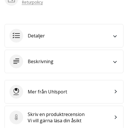
Returpolicy
we
are?
Join
us
as
a
Detaljer
Brand
Ambassador.
Beskrivning
Visa
alla
artiklar
Mer från Uhlsport
Uhlsport
Skriv en produktrecension
Skriv en produktrecension
Vi vill gärna läsa din åsikt