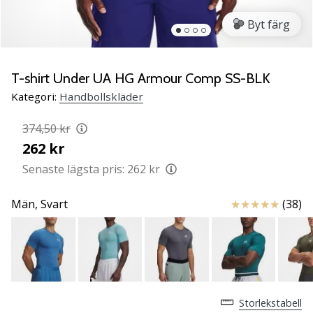
Lär
Byt färg
känna
de
nya
PUMA
T-shirt Under UA HG Armour Comp SS-BLK
Accelerate
Kategori:
Handbollskläder
NITRO
SQD
374,50 kr
5
262 kr
handbollsskorna!
Upptäck
Senaste lägsta pris:
262 kr
de
tekniska
Recensioner
Män,
Svart
(38)
uppdateringarna
och
ta
reda
på
om
Storlekstabell
det…