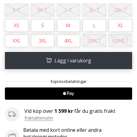
S-T
M-T
L-T
XL-T
2XL-T
25. 11. 2024
•
XS
S
M
L
XL
1 min. läsning
Become
XXL
3XL
4XL
XXXLT
XXXXLT
a
Brand
Lägg i varukorg
Ambassador
of
our
handball
brand
Are
you
Vid köp över
1 599 kr
får du gratis frakt
a
fraktalternativ
handball
freak
Betala med kort online eller andra
like
betalningsmetoder