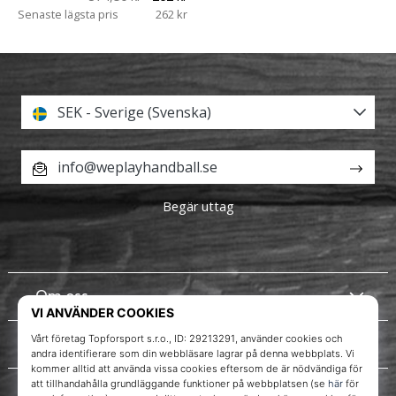
Senaste lägsta pris
262 kr
SEK - Sverige (Svenska)
info@weplayhandball.se
Begär uttag
Om oss
Kundtjänst