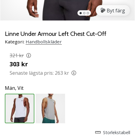
Lär
Byt färg
känna
de
nya
PUMA
Linne Under Armour Left Chest Cut-Off
Accelerate
Kategori:
Handbollskläder
NITRO
SQD
321 kr
5
303 kr
handbollsskorna!
Upptäck
Senaste lägsta pris:
263 kr
de
tekniska
Män,
Vit
uppdateringarna
och
ta
reda
på
om
det…
Storlekstabell