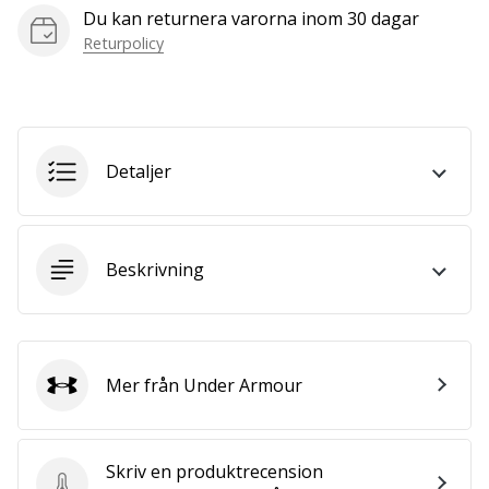
we
Du kan returnera varorna inom 30 dagar
are?
Returpolicy
Join
us
as
a
Brand
Detaljer
Ambassador.
Beskrivning
Visa
alla
artiklar
Mer från Under Armour
Under Armour
Skriv en produktrecension