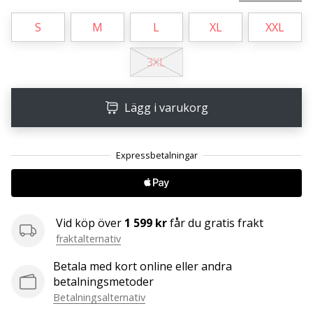
S
M
L
XL
XXL
25. 11. 2024
•
3XL
1 min. läsning
Become
a
Lägg i varukorg
Brand
Ambassador
of
our
handball
brand
Vid köp över
1 599 kr
får du gratis frakt
Are
fraktalternativ
you
a
Betala med kort online eller andra
handball
betalningsmetoder
freak
Betalningsalternativ
like