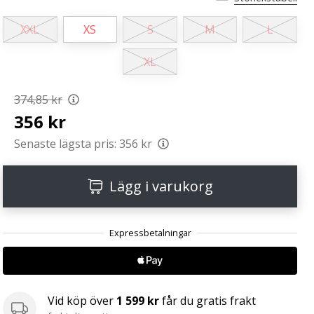
XXL
XS
S
M
L
XL
374,85 kr
356 kr
Senaste lägsta pris:
356 kr
Lägg i varukorg
Vid köp över
1 599 kr
får du gratis frakt