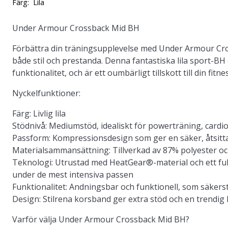
Färg:
Lila
Under Armour Crossback Mid BH
Förbättra din träningsupplevelse med Under Armour Cro
både stil och prestanda. Denna fantastiska lila sport-B
funktionalitet, och är ett oumbärligt tillskott till din fit
Nyckelfunktioner:
Färg: Livlig lila
Stödnivå: Mediumstöd, idealiskt för powerträning, cardio
Passform: Kompressionsdesign som ger en säker, åtsitta
Materialsammansättning: Tillverkad av 87% polyester oc
Teknologi: Utrustad med HeatGear®-material och ett fukt
under de mest intensiva passen
Funktionalitet: Andningsbar och funktionell, som säkers
Design: Stilrena korsband ger extra stöd och en trendig l
Varför välja Under Armour Crossback Mid BH?