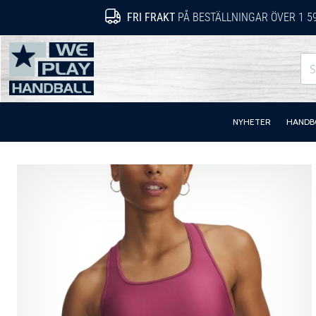
FRI FRAKT
PÅ BESTÄLLNINGAR ÖVER 1 5
WePlayHandball.se
NYHETER
HANDB