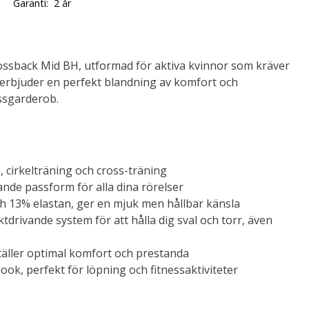
Garanti:
2 år
ssback Mid BH, utformad för aktiva kvinnor som kräver
H erbjuder en perfekt blandning av komfort och
nessgarderob.
, cirkelträning och cross-träning
nde passform för alla dina rörelser
h 13% elastan, ger en mjuk men hållbar känsla
drivande system för att hålla dig sval och torr, även
täller optimal komfort och prestanda
ook, perfekt för löpning och fitnessaktiviteter