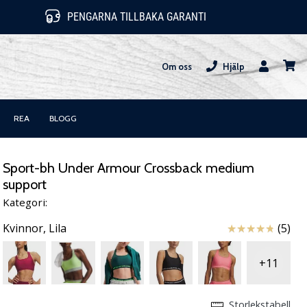
PENGARNA TILLBAKA GARANTI
Om oss
Hjälp
varuk
REA
BLOGG
Sport-bh Under Armour Crossback medium
support
Kategori:
Recensioner
Kvinnor,
Lila
(5)
+11
Storlekstabell