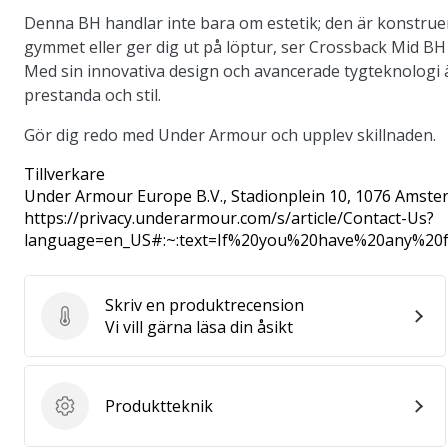
Denna BH handlar inte bara om estetik; den är konstruerad 
gymmet eller ger dig ut på löptur, ser Crossback Mid BH 
Med sin innovativa design och avancerade tygteknologi 
prestanda och stil.
Gör dig redo med Under Armour och upplev skillnaden.
Tillverkare
Under Armour Europe B.V.
, Stadionplein 10, 1076 Amste
https://privacy.underarmour.com/s/article/Contact-Us?
language=en_US#:~:text=If%20you%20have%20any%2
Skriv en produktrecension
Skriv en produktrecension
Vi vill gärna läsa din åsikt
Produktteknik
Produktteknik