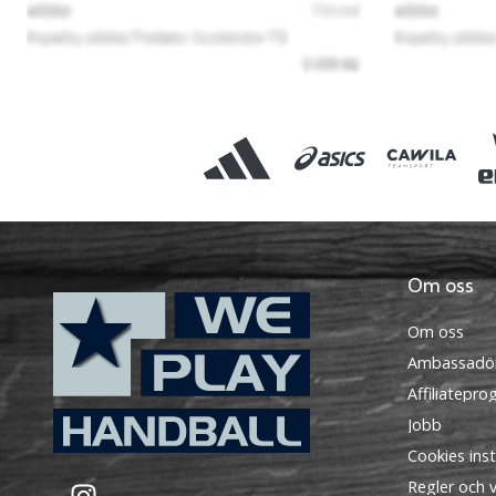
Om oss
Om oss
Ambassadö
Affiliatepr
Jobb
Cookies inst
WePlayHandball.se
Instagram
Regler och vi