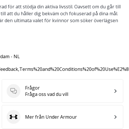
för att stödja din aktiva livsstil. Oavsett om du går till
till att du håller dig bekväm och fokuserad på dina mål.
är den ultimata valet för kvinnor som söker överlägsen
rdam - NL
0feedback,Terms%20and%20Conditions%20of%20Use%E2%
Frågor
Frågor
Fråga oss vad du vill
Mer från Under Armour
Under Armour