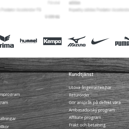
Kundtjänst
Utöva ångerrätten här
rsprogram
Returorder
ogram
Gör anspråk på defekt vara
Ambasadorský program
Affiliate program
ällningar
Frakt och betalning
llkor